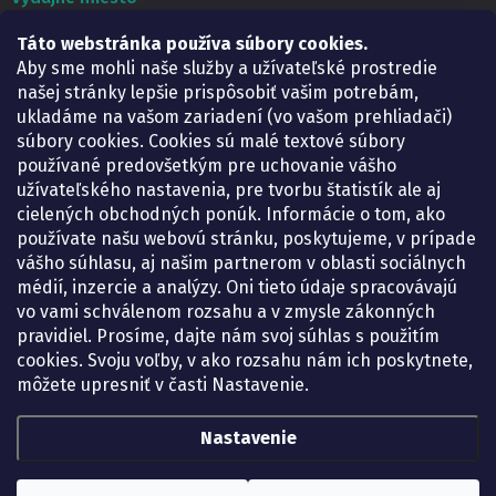
Táto webstránka používa súbory cookies.
Lekáreň ADONAI
Košice – Smetanova 2
Aby sme mohli naše služby a užívateľské prostredie
Pondelok:
07.30 – 15.30 h.
našej stránky lepšie prispôsobiť vašim potrebám,
Utorok:
07.30 – 16.00 h.
ukladáme na vašom zariadení (vo vašom prehliadači)
Streda:
07.30 – 16.00 h.
súbory cookies. Cookies sú malé textové súbory
Štvrtok:
07.30 – 15.30 h.
používané predovšetkým pre uchovanie vášho
Piatok:
07.30 – 15.30 h.
užívateľského nastavenia, pre tvorbu štatistík ale aj
cielených obchodných ponúk. Informácie o tom, ako
KONTAKT
používate našu webovú stránku, poskytujeme, v prípade
vášho súhlasu, aj našim partnerom v oblasti sociálnych
eshop
@
lekarenadonai.sk
médií, inzercie a analýzy. Oni tieto údaje spracovávajú
+421 948 203 203
vo vami schválenom rozsahu a v zmysle zákonných
pravidiel. Prosíme, dajte nám svoj súhlas s použitím
Nájdete nás na Facebooku.
cookies. Svoju voľby, v ako rozsahu nám ich poskytnete,
lekarenadonai/
môžete upresniť v časti Nastavenie.
Nastavenie
Copyright 2026
Lekáreň ADONAI – online lekáreň
. Všetky práva vyhradené.