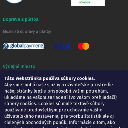
Doprava a platba
Možnosti dopravy a platby
Výdajné miesto
Lekáreň ADONAI
Táto webstránka používa súbory cookies.
Košice – Smetanova 2
Aby sme mohli naše služby a užívateľské prostredie
Pondelok:
07.30 – 15.30 h.
našej stránky lepšie prispôsobiť vašim potrebám,
Utorok:
07.30 – 16.00 h.
ukladáme na vašom zariadení (vo vašom prehliadači)
Streda:
07.30 – 16.00 h.
súbory cookies. Cookies sú malé textové súbory
Štvrtok:
07.30 – 15.30 h.
používané predovšetkým pre uchovanie vášho
Piatok:
07.30 – 15.30 h.
užívateľského nastavenia, pre tvorbu štatistík ale aj
cielených obchodných ponúk. Informácie o tom, ako
KONTAKT