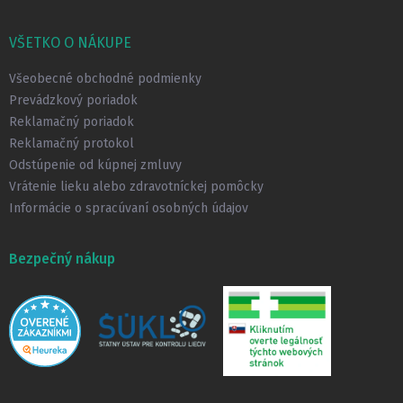
á
p
VŠETKO O NÁKUPE
ä
t
Všeobecné obchodné podmienky
i
Prevádzkový poriadok
e
Reklamačný poriadok
Reklamačný protokol
Odstúpenie od kúpnej zmluvy
Vrátenie lieku alebo zdravotníckej pomôcky
Informácie o spracúvaní osobných údajov
Bezpečný nákup