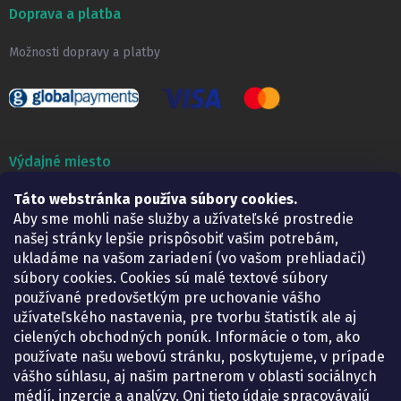
Doprava a platba
Možnosti dopravy a platby
Výdajné miesto
Lekáreň ADONAI
Táto webstránka používa súbory cookies.
Košice – Smetanova 2
Aby sme mohli naše služby a užívateľské prostredie
Pondelok:
07.30 – 15.30 h.
našej stránky lepšie prispôsobiť vašim potrebám,
Utorok:
07.30 – 16.00 h.
ukladáme na vašom zariadení (vo vašom prehliadači)
Streda:
07.30 – 16.00 h.
súbory cookies. Cookies sú malé textové súbory
Štvrtok:
07.30 – 15.30 h.
používané predovšetkým pre uchovanie vášho
Piatok:
07.30 – 15.30 h.
užívateľského nastavenia, pre tvorbu štatistík ale aj
cielených obchodných ponúk. Informácie o tom, ako
KONTAKT
používate našu webovú stránku, poskytujeme, v prípade
vášho súhlasu, aj našim partnerom v oblasti sociálnych
eshop
@
lekarenadonai.sk
médií, inzercie a analýzy. Oni tieto údaje spracovávajú