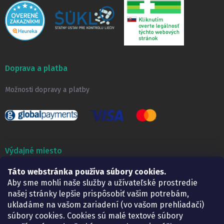
Doprava a platba
Možnosti dopravy a platby
Výdajné miesto
Táto webstránka používa súbory cookies.
Lekáreň ADONAI
Košice – Smetanova 2
Aby sme mohli naše služby a užívateľské prostredie
Pondelok:
07.30 – 15.30 h.
našej stránky lepšie prispôsobiť vašim potrebám,
Utorok:
07.30 – 16.00 h.
ukladáme na vašom zariadení (vo vašom prehliadači)
Streda:
07.30 – 16.00 h.
súbory cookies. Cookies sú malé textové súbory
Štvrtok:
07.30 – 15.30 h.