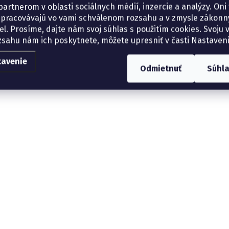
artnerom v oblasti sociálnych médií, inzercie a analýzy. Oni 
spracovávajú vo vami schválenom rozsahu a v zmysle zákon
el. Prosíme, dajte nám svoj súhlas s použitím cookies. Svoju v
zsahu nám ich poskytnete, môžete upresniť v časti Nastaveni
tavenie
Odmietnuť
Súhl