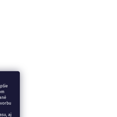
epšie
šom
vané
tvorbu
su, aj