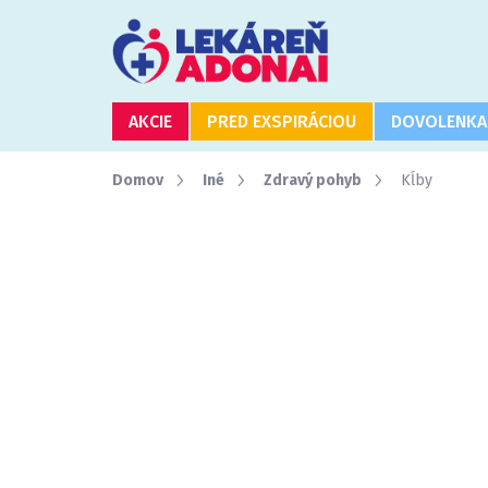
Prejsť
na
obsah
AKCIE
PRED EXSPIRÁCIOU
DOVOLENKA
Domov
Iné
Zdravý pohyb
Kĺby