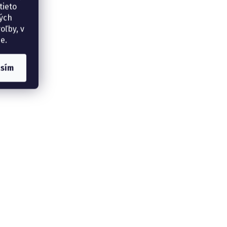
tieto
ných
oľby, v
e.
asím