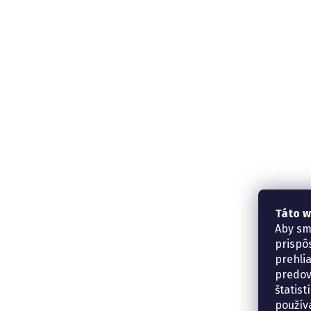
Táto w
Aby sm
prispô
prehli
predov
štatis
použív