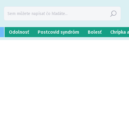
Hľadať
Odolnosť
Postcovid syndróm
Bolesť
Chrípka 