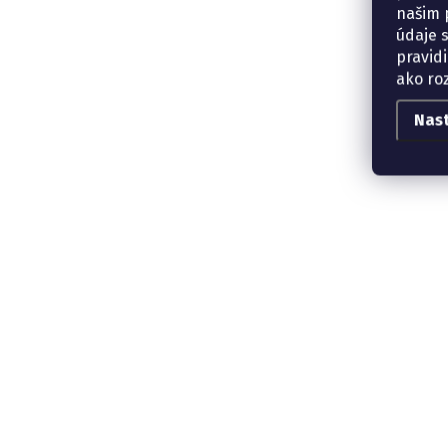
našim p
údaje 
pravidi
ako ro
Nas