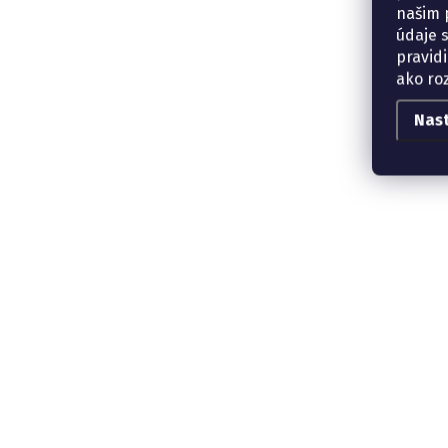
našim p
údaje 
pravidi
ako ro
Nas