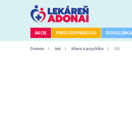
Prejsť
na
obsah
AKCIE
PRED EXSPIRÁCIOU
DOVOLENKA
Domov
Iné
Hlava a psychika
Oči