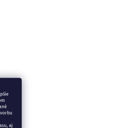
epšie
šom
vané
tvorbu
su, aj