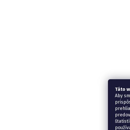
Táto w
Aby sm
prispô
prehli
predov
štatis
použív