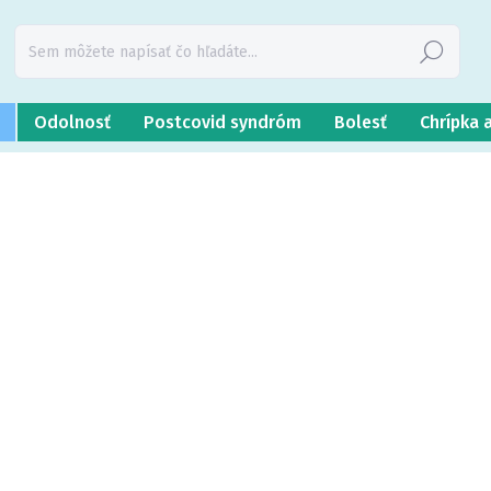
Hľadať
Odolnosť
Postcovid syndróm
Bolesť
Chrípka 