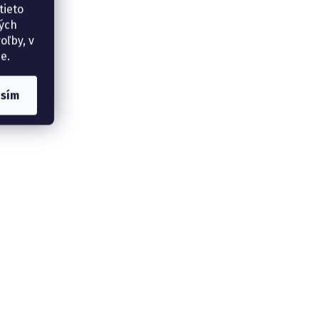
tieto
ných
oľby, v
e.
asím