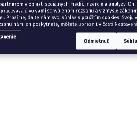
artnerom v oblasti sociálnych médií, inzercie a analýzy. Oni 
spracovávajú vo vami schválenom rozsahu a v zmysle zákon
el. Prosíme, dajte nám svoj súhlas s použitím cookies. Svoju v
zsahu nám ich poskytnete, môžete upresniť v časti Nastaveni
tavenie
Odmietnuť
Súhl