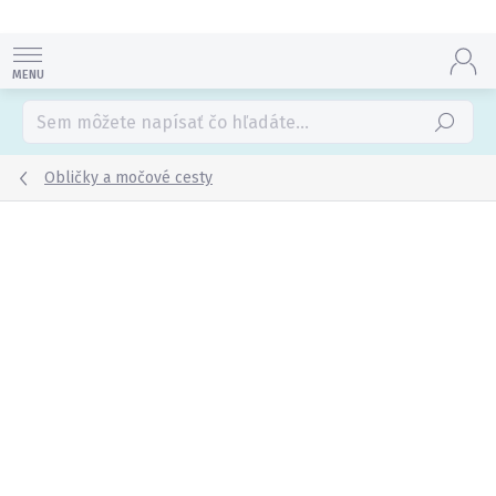
Prejsť
na
obsah
Hľadať
Obličky a močové cesty