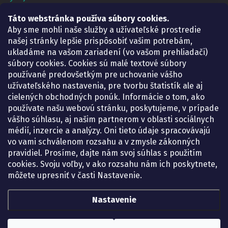
Táto webstránka používa súbory cookies.
Lekáreň ADONAI
Košice – Smetanova 2
Aby sme mohli naše služby a užívateľské prostredie
Pondelok:
07.30 – 15.30 h.
našej stránky lepšie prispôsobiť vašim potrebám,
Utorok:
07.30 – 16.00 h.
ukladáme na vašom zariadení (vo vašom prehliadači)
Streda:
07.30 – 16.00 h.
súbory cookies. Cookies sú malé textové súbory
Štvrtok:
07.30 – 15.30 h.
používané predovšetkým pre uchovanie vášho
Piatok:
07.30 – 15.30 h.
užívateľského nastavenia, pre tvorbu štatistík ale aj
cielených obchodných ponúk. Informácie o tom, ako
KONTAKT
používate našu webovú stránku, poskytujeme, v prípade
vášho súhlasu, aj našim partnerom v oblasti sociálnych
eshop
@
lekarenadonai.sk
médií, inzercie a analýzy. Oni tieto údaje spracovávajú
+421 948 203 203
vo vami schválenom rozsahu a v zmysle zákonných
pravidiel. Prosíme, dajte nám svoj súhlas s použitím
Nájdete nás na Facebooku.
cookies. Svoju voľby, v ako rozsahu nám ich poskytnete,
lekarenadonai/
môžete upresniť v časti Nastavenie.
Nastavenie
Copyright 2026
Lekáreň ADONAI – online lekáreň
. Všetky práva vyhradené.