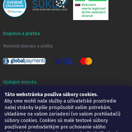
Doprava a platba
Možnosti dopravy a platby
Výdajné miesto
Táto webstránka používa súbory cookies.
Lekáreň ADONAI
Košice – Smetanova 2
Aby sme mohli naše služby a užívateľské prostredie
Pondelok:
07.30 – 15.30 h.
našej stránky lepšie prispôsobiť vašim potrebám,
Utorok:
07.30 – 16.00 h.
ukladáme na vašom zariadení (vo vašom prehliadači)
Streda:
07.30 – 16.00 h.
súbory cookies. Cookies sú malé textové súbory
Štvrtok:
07.30 – 15.30 h.
používané predovšetkým pre uchovanie vášho
Piatok:
07.30 – 15.30 h.