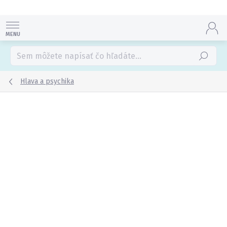
Prejsť
na
obsah
Hľadať
Hlava a psychika