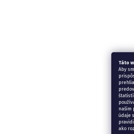
Táto w
Aby sm
prispô
prehli
predov
štatis
použív
našim p
údaje 
pravidi
ako ro