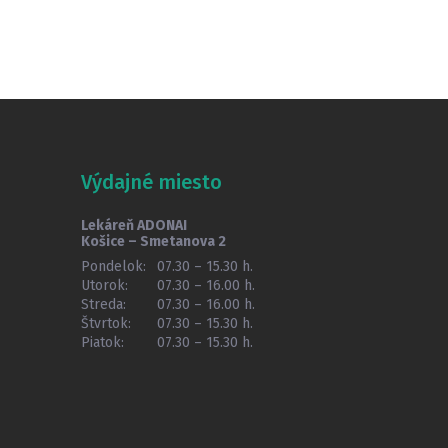
Výdajné miesto
Lekáreň ADONAI
Košice – Smetanova 2
Pondelok:
07.30 – 15.30 h.
Utorok:
07.30 – 16.00 h.
Streda:
07.30 – 16.00 h.
Štvrtok:
07.30 – 15.30 h.
Piatok:
07.30 – 15.30 h.