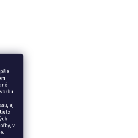
epšie
šom
vané
tvorbu
su, aj
tieto
ných
oľby, v
e.