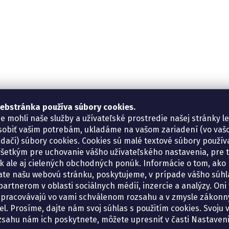
ebstránka používa súbory cookies.
e mohli naše služby a užívateľské prostredie našej stránky l
sobiť vašim potrebám, ukladáme na vašom zariadení (vo va
adači) súbory cookies. Cookies sú malé textové súbory použí
šetkým pre uchovanie vášho užívateľského nastavenia, pre 
tík ale aj cielených obchodných ponúk. Informácie o tom, ako
ate našu webovú stránku, poskytujeme, v prípade vášho súhla
artnerom v oblasti sociálnych médií, inzercie a analýzy. Oni 
spracovávajú vo vami schválenom rozsahu a v zmysle zákon
el. Prosíme, dajte nám svoj súhlas s použitím cookies. Svoju v
zsahu nám ich poskytnete, môžete upresniť v časti Nastaveni