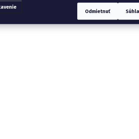
tavenie
Odmietnuť
Súhl