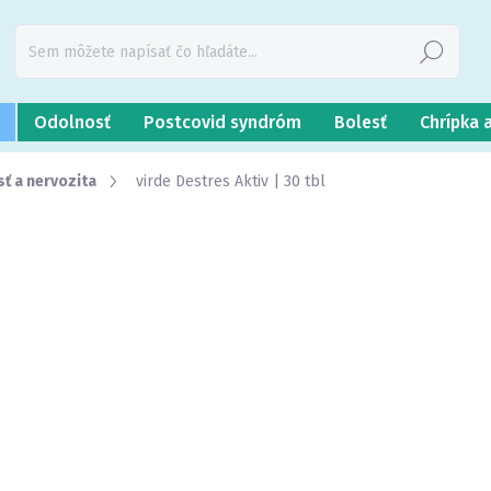
Hľadať
Odolnosť
Postcovid syndróm
Bolesť
Chrípka 
ť a nervozita
virde Destres Aktiv | 30 tbl