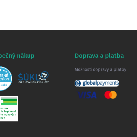
pečný nákup
Doprava a platba
Možnosti dopravy a platby