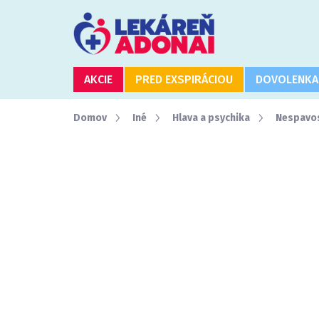
Prejsť
na
obsah
AKCIE
PRED EXSPIRÁCIOU
DOVOLENKA
Domov
Iné
Hlava a psychika
Nespavos