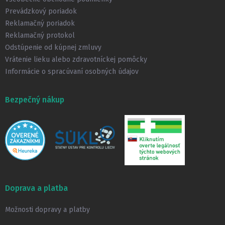
i
Prevádzkový poriadok
e
Reklamačný poriadok
Reklamačný protokol
Odstúpenie od kúpnej zmluvy
Vrátenie lieku alebo zdravotníckej pomôcky
Informácie o spracúvaní osobných údajov
Bezpečný nákup
Doprava a platba
Možnosti dopravy a platby