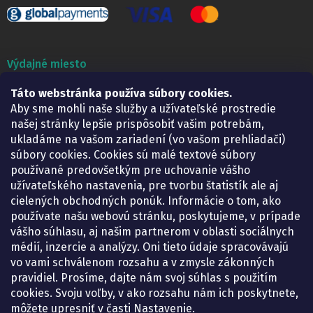
Výdajné miesto
Táto webstránka používa súbory cookies.
Lekáreň ADONAI
Košice – Smetanova 2
Aby sme mohli naše služby a užívateľské prostredie
Pondelok:
07.30 – 15.30 h.
našej stránky lepšie prispôsobiť vašim potrebám,
Utorok:
07.30 – 16.00 h.
ukladáme na vašom zariadení (vo vašom prehliadači)
Streda:
07.30 – 16.00 h.
súbory cookies. Cookies sú malé textové súbory
Štvrtok:
07.30 – 15.30 h.
používané predovšetkým pre uchovanie vášho
Piatok:
07.30 – 15.30 h.
užívateľského nastavenia, pre tvorbu štatistík ale aj
cielených obchodných ponúk. Informácie o tom, ako
KONTAKT
používate našu webovú stránku, poskytujeme, v prípade
vášho súhlasu, aj našim partnerom v oblasti sociálnych
eshop
@
lekarenadonai.sk
médií, inzercie a analýzy. Oni tieto údaje spracovávajú
+421 948 203 203
vo vami schválenom rozsahu a v zmysle zákonných
pravidiel. Prosíme, dajte nám svoj súhlas s použitím
Nájdete nás na Facebooku.
cookies. Svoju voľby, v ako rozsahu nám ich poskytnete,
lekarenadonai/
môžete upresniť v časti Nastavenie.