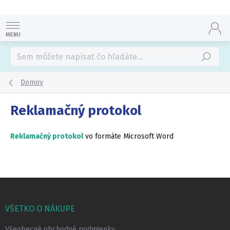
Prejsť
na
obsah
Hľadať
Domov
Reklamačný protokol
Reklamačný protokol
vo formáte Microsoft Word
Z
á
p
VŠETKO O NÁKUPE
ä
t
Všeobecné obchodné podmienky