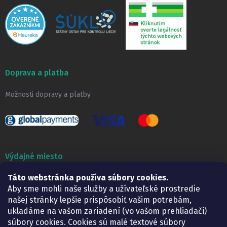
Doprava a platba
Možnosti dopravy a platby
Výdajné miesto
Táto webstránka používa súbory cookies.
Lekáreň ADONAI
Košice – Smetanova 2
Aby sme mohli naše služby a užívateľské prostredie
Pondelok:
07.30 – 15.30 h.
našej stránky lepšie prispôsobiť vašim potrebám,
Utorok:
07.30 – 16.00 h.
ukladáme na vašom zariadení (vo vašom prehliadači)
Streda:
07.30 – 16.00 h.
súbory cookies. Cookies sú malé textové súbory
Štvrtok:
07.30 – 15.30 h.