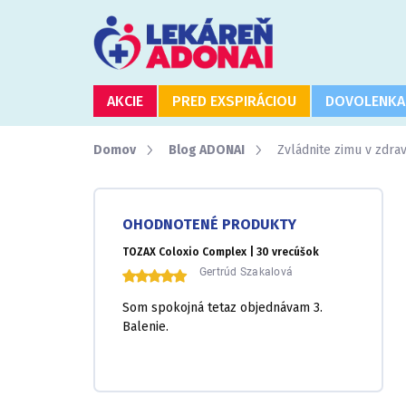
Prejsť
na
obsah
AKCIE
PRED EXSPIRÁCIOU
DOVOLENKA
Domov
Blog ADONAI
Zvládnite zimu v zdrav
B
o
OHODNOTENÉ PRODUKTY
č
n
TOZAX Coloxio Complex | 30 vrecúšok
ý
Gertrúd Szakalová
p
Som spokojná tetaz objednávam 3.
a
Balenie.
n
e
l