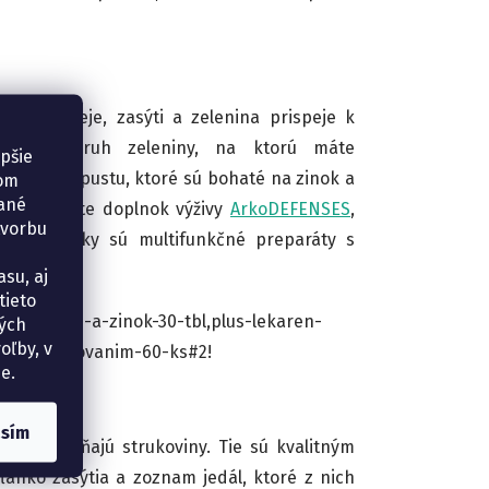
mne zahreje, zasýti a zelenina prispeje k
kýkoľvek druh zeleniny, na ktorú máte
epšie
 kel či kapustu, ktoré sú bohaté na zinok a
šom
vané
NAI
nájdete doplnok výživy
ArkoDEFENSES
,
tvorbu
ieto doplnky sú multifunkčné preparáty s
su, aj
tieto
tamin-c--d-a-zinok-30-tbl,plus-lekaren-
ných
oľby, v
pnym-uvolnovanim-60-ks#2!
e.
asím
dať, dopĺňajú strukoviny. Tie sú kvalitným
 ľahko zasýtia a zoznam jedál, ktoré z nich