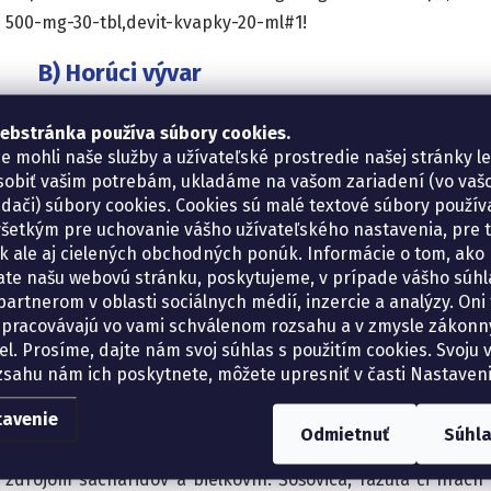
500-mg-30-tbl,devit-kvapky-20-ml#1!
B) Horúci vývar
Čo môže byť v zime lepšie ako horúci vývar? Vždy príje
ebstránka používa súbory cookies.
prevencii imunity. Do polievky pokojne pridajte a
e mohli naše služby a užívateľské prostredie našej stránky l
chuť.Odporúčame najmä zelenú listovú zeleninu – brokolicu,
sobiť vašim potrebám, ukladáme na vašom zariadení (vo va
adači) súbory cookies. Cookies sú malé textové súbory použí
železo. Ak potrebujete doplniť extra zinok, v
Lekárni ADO
šetkým pre uchovanie vášho užívateľského nastavenia, pre 
vitamíny
Ascorvita
či
Zinok od Plus Lekárne
. Navyše, t
tík ale aj cielených obchodných ponúk. Informácie o tom, ako
viacerými zložkami, ktoré budujú celkovú imunitu.
ate našu webovú stránku, poskytujeme, v prípade vášho súhla
artnerom v oblasti sociálnych médií, inzercie a analýzy. Oni 
!2#arko-defenses-adult-sol-por-7-dos,ascorvita-max-tbl-vi
spracovávajú vo vami schválenom rozsahu a v zmysle zákon
el. Prosíme, dajte nám svoj súhlas s použitím cookies. Svoju v
zinok-15-mg-100-tbl,platan-c-d3-zinok-selen-tbl-s-postu
zsahu nám ich poskytnete, môžete upresniť v časti Nastaveni
C) Strukoviny
tavenie
Odmietnuť
Súhl
Top trojicu potravín, na ktoré by sme v zime nemali zabú
zdrojom sacharidov a bielkovín. Šošovica, fazuľa či hrach