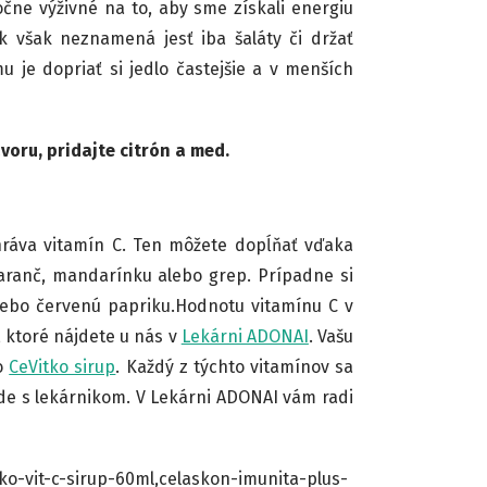
čne výživné na to, aby sme získali energiu
ek však neznamená jesť iba šaláty či držať
 je dopriať si jedlo častejšie a v menších
zvoru, pridajte citrón a med.
ráva vitamín C. Ten môžete dopĺňať vďaka
maranč, mandarínku alebo grep. Prípadne si
alebo červenú papriku.Hodnotu vitamínu C v
 ktoré nájdete u nás v
Lekárni ADONAI
. Vašu
o
CeVitko sirup
. Každý z týchto vitamínov sa
de s lekárnikom. V Lekárni ADONAI vám radi
ko-vit-c-sirup-60ml,celaskon-imunita-plus-