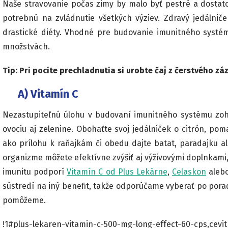
Naše stravovanie počas zimy by malo byť pestré a dostato
potrebnú na zvládnutie všetkých výziev. Zdravý jedálnič
drastické diéty. Vhodné pre budovanie imunitného systému
množstvách.
Tip: Pri pocite prechladnutia si urobte čaj z čerstvého zá
A) Vitamín C
Nezastupiteľnú úlohu v budovaní imunitného systému zoh
ovociu aj zelenine. Obohaťte svoj jedálniček o citrón, po
ako prílohu k raňajkám či obedu dajte batat, paradajku 
organizme môžete efektívne zvýšiť aj výživovými doplnkami,
imunitu podporí
Vitamín C od Plus Lekárne
,
Celaskon
aleb
sústredí na iný benefit, takže odporúčame vyberať po pora
pomôžeme.
!1#plus-lekaren-vitamin-c-500-mg-long-effect-60-cps,cevit