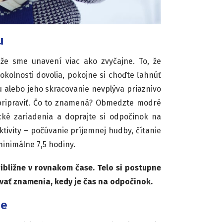
u
že sme unavení viac ako zvyčajne. To, že
 okolnosti dovolia, pokojne si choďte ľahnúť
 alebo jeho skracovanie nevplýva priaznivo
pripraviť. Čo to znamená? Obmedzte modré
nické zariadenia a doprajte si odpočinok na
ivity – počúvanie príjemnej hudby, čítanie
inimálne 7,5 hodiny.
ribližne v rovnakom čase. Telo si postupne
vať znamenia, kedy je čas na odpočinok.
ne