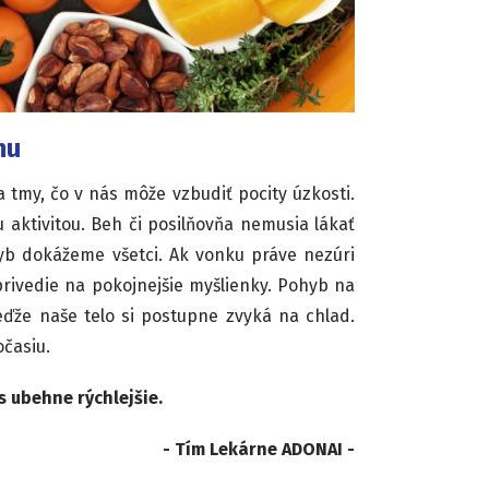
hu
tmy, čo v nás môže vzbudiť pocity úzkosti.
aktivitou. Beh či posilňovňa nemusia lákať
yb dokážeme všetci. Ak vonku práve nezúri
privedie na pokojnejšie myšlienky. Pohyb na
ďže naše telo si postupne zvyká na chlad.
očasiu.
s ubehne rýchlejšie.
- Tím Lekárne ADONAI -