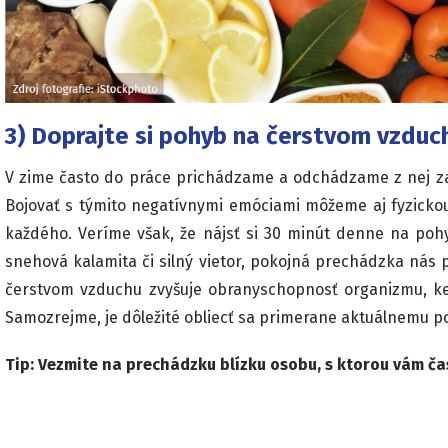
3) Doprajte si pohyb na čerstvom vzduc
V zime často do práce prichádzame a odchádzame z nej za 
Bojovať s týmito negatívnymi emóciami môžeme aj fyzickou 
každého. Veríme však, že nájsť si 30 minút denne na poh
snehová kalamita či silný vietor, pokojná prechádzka nás 
čerstvom vzduchu zvyšuje obranyschopnosť organizmu, ke
Samozrejme, je dôležité obliecť sa primerane aktuálnemu p
Tip: Vezmite na prechádzku blízku osobu, s ktorou vám ča