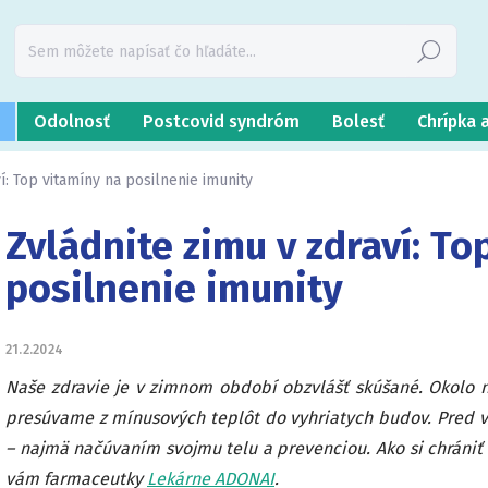
Hľadať
Odolnosť
Postcovid syndróm
Bolesť
Chrípka 
í: Top vitamíny na posilnenie imunity
Zvládnite zimu v zdraví: To
posilnenie imunity
21.2.2024
Naše zdravie je v zimnom období obzvlášť skúšané. Okolo ná
presúvame z mínusových teplôt do vyhriatych budov. Pred v
– najmä načúvaním svojmu telu a prevenciou. Ako si chráni
vám farmaceutky
Lekárne ADONAI
.