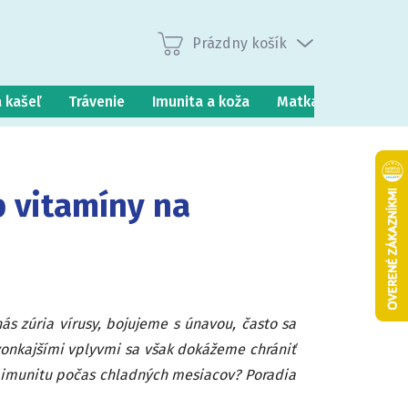
Prázdny košík
Nákupný
košík
a kašeľ
Trávenie
Imunita a koža
Matka a dieťa
P
p vitamíny na
s zúria vírusy, bojujeme s únavou, často sa
onkajšími vplyvmi sa však dokážeme chrániť
ť imunitu počas chladných mesiacov? Poradia