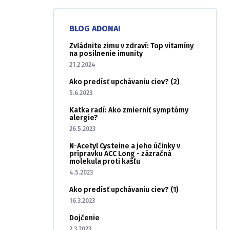
BLOG ADONAI
Zvládnite zimu v zdraví: Top vitamíny
na posilnenie imunity
21.2.2024
Ako predísť upchávaniu ciev? (2)
5.6.2023
Katka radí: Ako zmierniť symptómy
alergie?
26.5.2023
N-Acetyl Cysteine a jeho účinky v
prípravku ACC Long - zázračná
molekula proti kašľu
4.5.2023
Ako predísť upchávaniu ciev? (1)
16.3.2023
Dojčenie
2.3.2023