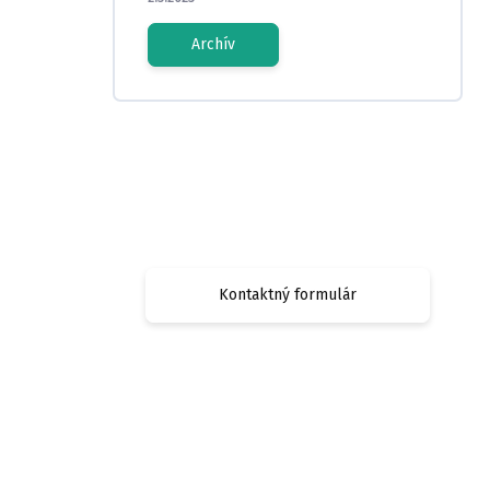
Archív
Máte otázku?
Obráťte sa na nás.
Kontaktný formulár