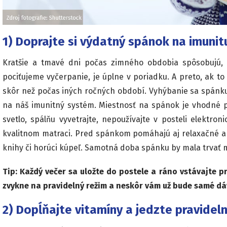
1) Doprajte si výdatný spánok na imunit
Kratšie a tmavé dni počas zimného obdobia spôsobujú, 
pociťujeme vyčerpanie, je úplne v poriadku. A preto, ak to
skôr než počas iných ročných období. Vyhýbanie sa spánku
na náš imunitný systém. Miestnosť na spánok je vhodné 
svetlo, spálňu vyvetrajte, nepoužívajte v posteli elektro
kvalitnom matraci. Pred spánkom pomáhajú aj relaxačné akt
knihy či horúci kúpeľ. Samotná doba spánku by mala trvať m
Tip: Každý večer sa uložte do postele a ráno vstávajte p
zvykne na pravidelný režim a neskôr vám už bude samé dá
2) Dopĺňajte vitamíny a jedzte pravidel