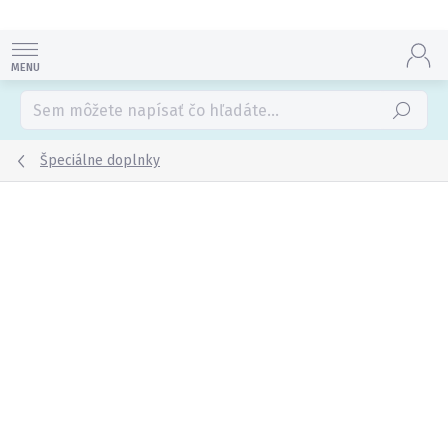
Prejsť
na
obsah
Hľadať
Špeciálne doplnky