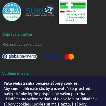
Doprava a platba
Možnosti dopravy a platby
Výdajné miesto
Táto webstránka používa súbory cookies.
Lekáreň ADONAI
Košice – Smetanova 2
Aby sme mohli naše služby a užívateľské prostredie
Pondelok:
07.30 – 15.30 h.
našej stránky lepšie prispôsobiť vašim potrebám,
Utorok:
07.30 – 16.00 h.
ukladáme na vašom zariadení (vo vašom prehliadači)
Streda:
07.30 – 16.00 h.
súbory cookies. Cookies sú malé textové súbory