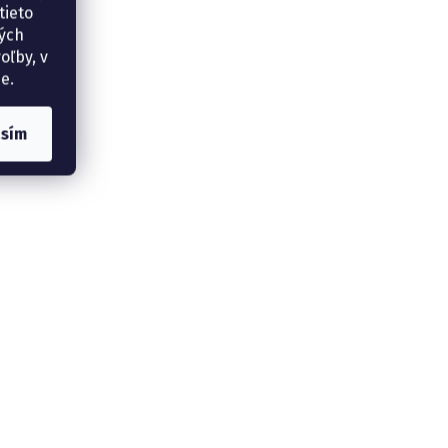
tieto
ných
oľby, v
e.
asím