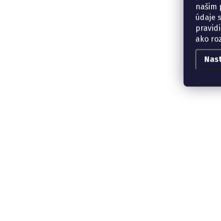
našim p
údaje 
pravidi
ako ro
Nas