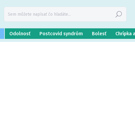
Hľadať
Odolnosť
Postcovid syndróm
Bolesť
Chrípka 