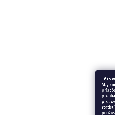
Táto w
Aby sm
prispô
prehli
predov
štatis
použív