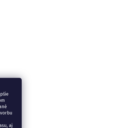
epšie
šom
vané
tvorbu
su, aj