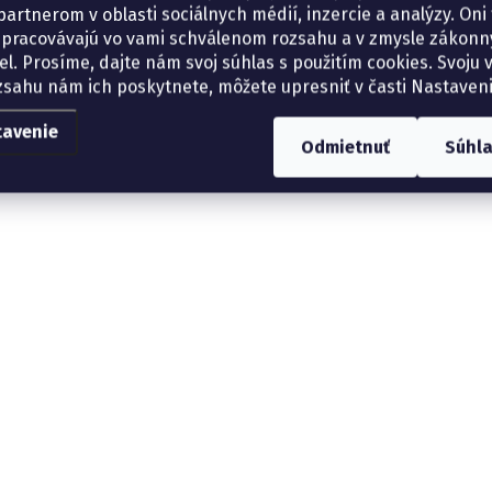
artnerom v oblasti sociálnych médií, inzercie a analýzy. Oni 
spracovávajú vo vami schválenom rozsahu a v zmysle zákon
el. Prosíme, dajte nám svoj súhlas s použitím cookies. Svoju v
zsahu nám ich poskytnete, môžete upresniť v časti Nastaveni
tavenie
Odmietnuť
Súhl