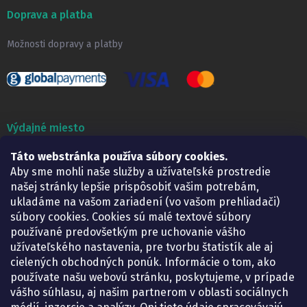
Doprava a platba
Možnosti dopravy a platby
Výdajné miesto
Táto webstránka používa súbory cookies.
Lekáreň ADONAI
Košice – Smetanova 2
Aby sme mohli naše služby a užívateľské prostredie
Pondelok:
07.30 – 15.30 h.
našej stránky lepšie prispôsobiť vašim potrebám,
Utorok:
07.30 – 16.00 h.
ukladáme na vašom zariadení (vo vašom prehliadači)
Streda:
07.30 – 16.00 h.
súbory cookies. Cookies sú malé textové súbory
Štvrtok:
07.30 – 15.30 h.
používané predovšetkým pre uchovanie vášho
Piatok:
07.30 – 15.30 h.
užívateľského nastavenia, pre tvorbu štatistík ale aj
cielených obchodných ponúk. Informácie o tom, ako
KONTAKT
používate našu webovú stránku, poskytujeme, v prípade
vášho súhlasu, aj našim partnerom v oblasti sociálnych
eshop
@
lekarenadonai.sk