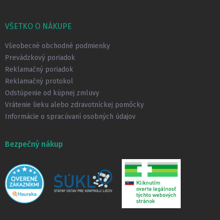
Z
á
p
VŠETKO O NÁKUPE
ä
t
Všeobecné obchodné podmienky
i
Prevádzkový poriadok
e
Reklamačný poriadok
Reklamačný protokol
Odstúpenie od kúpnej zmluvy
Vrátenie lieku alebo zdravotníckej pomôcky
Informácie o spracúvaní osobných údajov
Bezpečný nákup