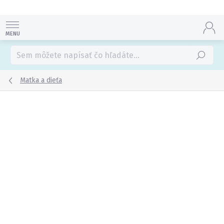
Prejsť
na
obsah
Hľadať
Matka a dieťa