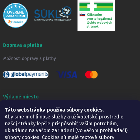
Doprava a platba
Možnosti dopravy a platby
Výdajné miesto
Lekáreň ADONAI
Táto webstránka používa súbory cookies.
Košice – Smetanova 2
Aby sme mohli naše služby a užívateľské prostredie
Pondelok:
07.30 – 15.30 h.
našej stránky lepšie prispôsobiť vašim potrebám,
Utorok:
07.30 – 16.00 h.
ukladáme na vašom zariadení (vo vašom prehliadači)
Streda:
07.30 – 16.00 h.
súbory cookies. Cookies sú malé textové súbory