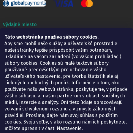
Výdajné miesto
Lekáreň ADONAI
Táto webstránka používa súbory cookies.
Košice – Smetanova 2
Aby sme mohli naše služby a užívateľské prostredie
Pondelok:
07.30 – 15.30 h.
našej stránky lepšie prispôsobiť vašim potrebám,
Utorok:
07.30 – 16.00 h.
ukladáme na vašom zariadení (vo vašom prehliadači)
Streda:
07.30 – 16.00 h.
súbory cookies. Cookies sú malé textové súbory
Štvrtok:
07.30 – 15.30 h.
používané predovšetkým pre uchovanie vášho
Piatok:
07.30 – 15.30 h.
užívateľského nastavenia, pre tvorbu štatistík ale aj
cielených obchodných ponúk. Informácie o tom, ako
KONTAKT
používate našu webovú stránku, poskytujeme, v prípade
vášho súhlasu, aj našim partnerom v oblasti sociálnych
eshop
@
lekarenadonai.sk
médií, inzercie a analýzy. Oni tieto údaje spracovávajú
+421 948 203 203
vo vami schválenom rozsahu a v zmysle zákonných
pravidiel. Prosíme, dajte nám svoj súhlas s použitím
Nájdete nás na Facebooku.
cookies. Svoju voľby, v ako rozsahu nám ich poskytnete,
lekarenadonai/
môžete upresniť v časti Nastavenie.