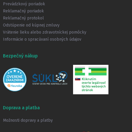
i
Prevádzkový poriadok
e
Reklamačný poriadok
Reklamačný protokol
Odstúpenie od kúpnej zmluvy
Vrátenie lieku alebo zdravotníckej pomôcky
Informácie o spracúvaní osobných údajov
Bezpečný nákup
Doprava a platba
Možnosti dopravy a platby