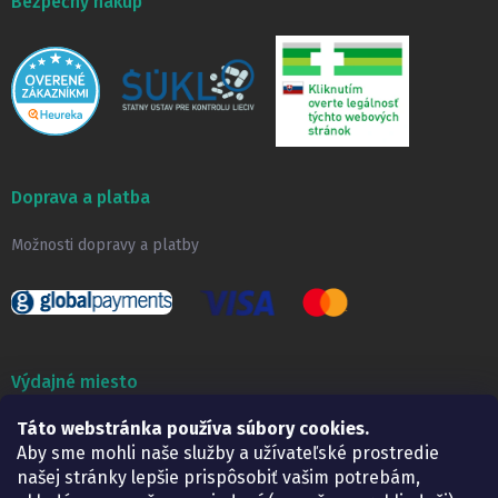
Bezpečný nákup
Doprava a platba
Možnosti dopravy a platby
Výdajné miesto
Lekáreň ADONAI
Táto webstránka používa súbory cookies.
Košice – Smetanova 2
Aby sme mohli naše služby a užívateľské prostredie
Pondelok:
07.30 – 15.30 h.
našej stránky lepšie prispôsobiť vašim potrebám,
Utorok:
07.30 – 16.00 h.