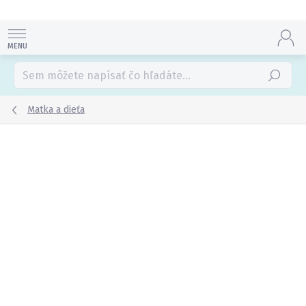
Prejsť
na
obsah
Hľadať
Matka a dieťa