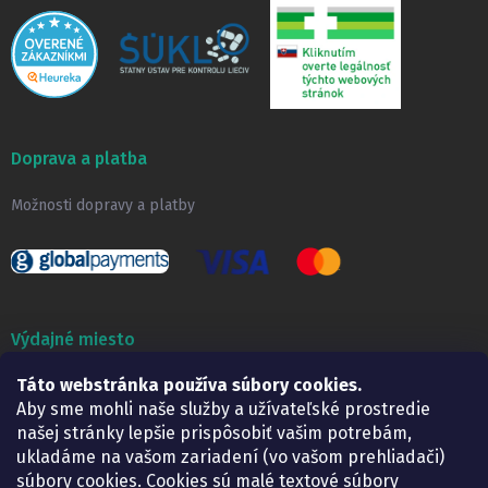
Doprava a platba
Možnosti dopravy a platby
Výdajné miesto
Lekáreň ADONAI
Táto webstránka používa súbory cookies.
Košice – Smetanova 2
Aby sme mohli naše služby a užívateľské prostredie
Pondelok:
07.30 – 15.30 h.
našej stránky lepšie prispôsobiť vašim potrebám,
Utorok:
07.30 – 16.00 h.
ukladáme na vašom zariadení (vo vašom prehliadači)
Streda:
07.30 – 16.00 h.
súbory cookies. Cookies sú malé textové súbory