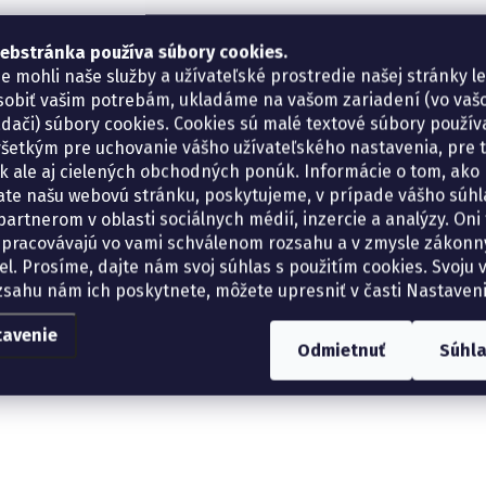
ebstránka používa súbory cookies.
e mohli naše služby a užívateľské prostredie našej stránky l
sobiť vašim potrebám, ukladáme na vašom zariadení (vo va
adači) súbory cookies. Cookies sú malé textové súbory použí
šetkým pre uchovanie vášho užívateľského nastavenia, pre 
tík ale aj cielených obchodných ponúk. Informácie o tom, ako
ate našu webovú stránku, poskytujeme, v prípade vášho súhla
artnerom v oblasti sociálnych médií, inzercie a analýzy. Oni 
spracovávajú vo vami schválenom rozsahu a v zmysle zákon
el. Prosíme, dajte nám svoj súhlas s použitím cookies. Svoju v
zsahu nám ich poskytnete, môžete upresniť v časti Nastaveni
tavenie
Odmietnuť
Súhl