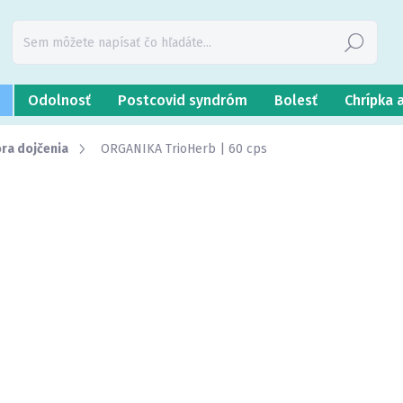
Hľadať
Odolnosť
Postcovid syndróm
Bolesť
Chrípka 
ra dojčenia
ORGANIKA TrioHerb | 60 cps