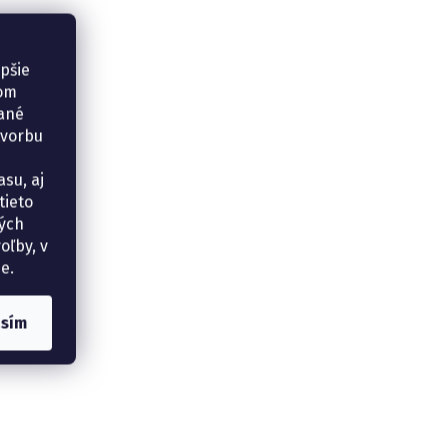
epšie
šom
vané
tvorbu
su, aj
tieto
ných
oľby, v
e.
asím