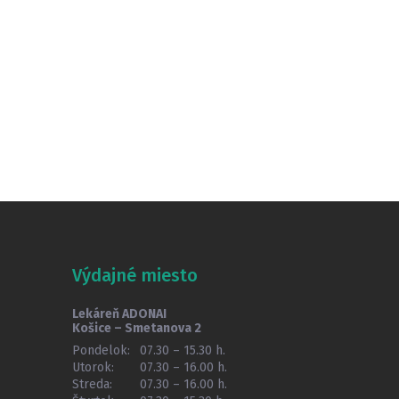
Výdajné miesto
Lekáreň ADONAI
Košice – Smetanova 2
Pondelok:
07.30 – 15.30 h.
Utorok:
07.30 – 16.00 h.
Streda:
07.30 – 16.00 h.