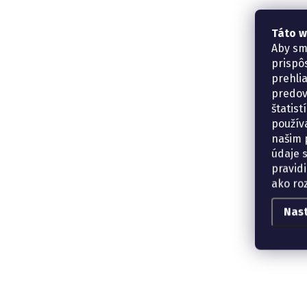
Táto w
Aby sm
prispô
prehli
predov
štatis
použív
našim p
údaje 
pravidi
ako ro
Nas