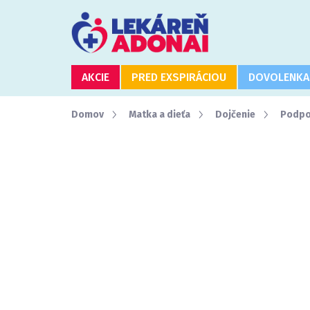
Prejsť
na
obsah
AKCIE
PRED EXSPIRÁCIOU
DOVOLENKA
Domov
Matka a dieťa
Dojčenie
Podpo