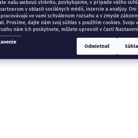
ate našu webovú stránku, poskytujeme, v prípade vášho súhla
artnerom v oblasti sociálnych médií, inzercie a analýzy. Oni 
spracovávajú vo vami schválenom rozsahu a v zmysle zákon
el. Prosíme, dajte nám svoj súhlas s použitím cookies. Svoju v
zsahu nám ich poskytnete, môžete upresniť v časti Nastaveni
tavenie
Odmietnuť
Súhl