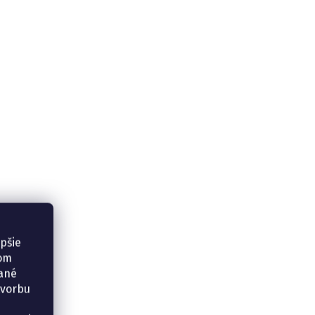
epšie
šom
vané
tvorbu