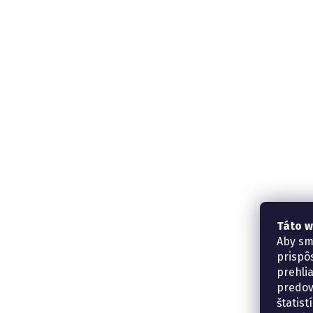
Táto w
Aby sm
prispô
prehli
predov
štatis