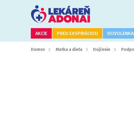
Prejsť
na
obsah
AKCIE
PRED EXSPIRÁCIOU
DOVOLENKA
Domov
Matka a dieťa
Dojčenie
Podpo