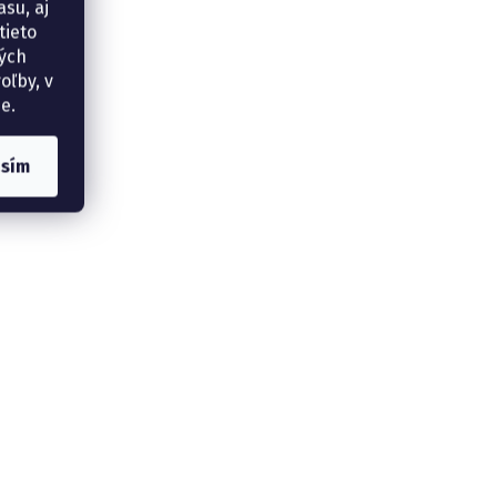
su, aj
tieto
ných
oľby, v
e.
asím