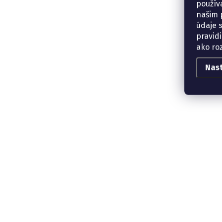
použív
našim p
údaje 
pravidi
ako ro
Nas