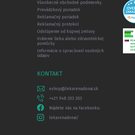
Všeobecné obchodné podmienky
e
Prevádzkový poriadok
Reklamačný poriadok
Reklamačný protokol
Odstúpenie od kúpnej zmluvy
Vrátenie lieku alebo zdravotníckej
pomôcky
Informácie o spracúvaní osobných
údajov
KONTAKT
eshop
@
lekarenadonai.sk
+421 948 203 203
Nájdete nás na Facebooku.
lekarenadonai/