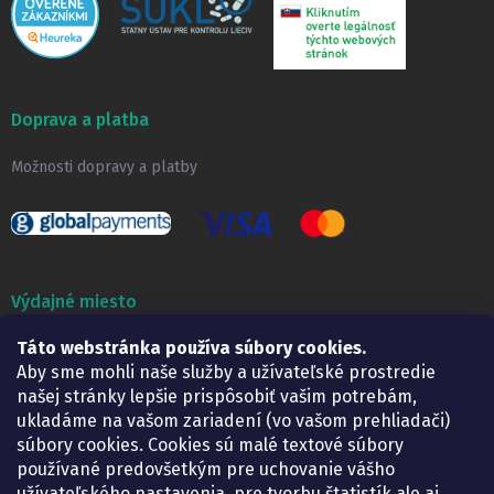
Doprava a platba
Možnosti dopravy a platby
Výdajné miesto
Táto webstránka používa súbory cookies.
Lekáreň ADONAI
Košice – Smetanova 2
Aby sme mohli naše služby a užívateľské prostredie
Pondelok:
07.30 – 15.30 h.
našej stránky lepšie prispôsobiť vašim potrebám,
Utorok:
07.30 – 16.00 h.
ukladáme na vašom zariadení (vo vašom prehliadači)
Streda:
07.30 – 16.00 h.
súbory cookies. Cookies sú malé textové súbory
Štvrtok:
07.30 – 15.30 h.
používané predovšetkým pre uchovanie vášho
Piatok:
07.30 – 15.30 h.
užívateľského nastavenia, pre tvorbu štatistík ale aj