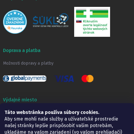
Doprava a platba
Možnosti dopravy a platby
Výdajné miesto
Táto webstránka používa súbory cookies.
Lekáreň ADONAI
Košice – Smetanova 2
Aby sme mohli naše služby a užívateľské prostredie
Pondelok:
07.30 – 15.30 h.
našej stránky lepšie prispôsobiť vašim potrebám,
Utorok:
07.30 – 16.00 h.
ukladáme na vašom zariadení (vo vašom prehliadači)