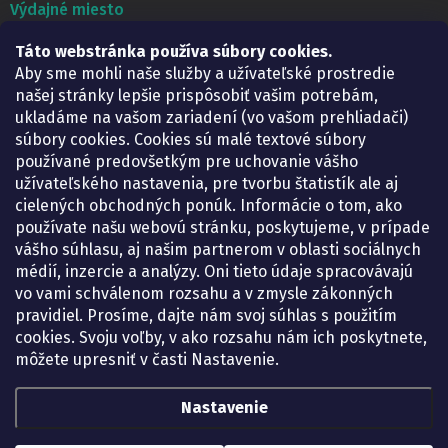
Výdajné miesto
Táto webstránka používa súbory cookies.
Lekáreň ADONAI
Košice – Smetanova 2
Aby sme mohli naše služby a užívateľské prostredie
Pondelok:
07.30 – 15.30 h.
našej stránky lepšie prispôsobiť vašim potrebám,
Utorok:
07.30 – 16.00 h.
ukladáme na vašom zariadení (vo vašom prehliadači)
Streda:
07.30 – 16.00 h.
súbory cookies. Cookies sú malé textové súbory
Štvrtok:
07.30 – 15.30 h.
používané predovšetkým pre uchovanie vášho
Piatok:
07.30 – 15.30 h.
užívateľského nastavenia, pre tvorbu štatistík ale aj
cielených obchodných ponúk. Informácie o tom, ako
KONTAKT
používate našu webovú stránku, poskytujeme, v prípade
vášho súhlasu, aj našim partnerom v oblasti sociálnych
eshop
@
lekarenadonai.sk
médií, inzercie a analýzy. Oni tieto údaje spracovávajú
+421 948 203 203
vo vami schválenom rozsahu a v zmysle zákonných
pravidiel. Prosíme, dajte nám svoj súhlas s použitím
Nájdete nás na Facebooku.
cookies. Svoju voľby, v ako rozsahu nám ich poskytnete,
lekarenadonai/
môžete upresniť v časti Nastavenie.
Nastavenie