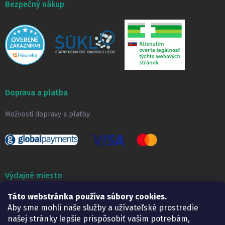
Bezpečný nákup
Doprava a platba
Možnosti dopravy a platby
Výdajné miesto
Táto webstránka používa súbory cookies.
Lekáreň ADONAI
Košice – Smetanova 2
Aby sme mohli naše služby a užívateľské prostredie
Pondelok:
07.30 – 15.30 h.
našej stránky lepšie prispôsobiť vašim potrebám,