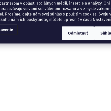
artnerom v oblasti sociálnych médií, inzercie a analýzy. Oni 
spracovávajú vo vami schválenom rozsahu a v zmysle zákon
el. Prosíme, dajte nám svoj súhlas s použitím cookies. Svoju v
zsahu nám ich poskytnete, môžete upresniť v časti Nastaveni
tavenie
Odmietnuť
Súhl