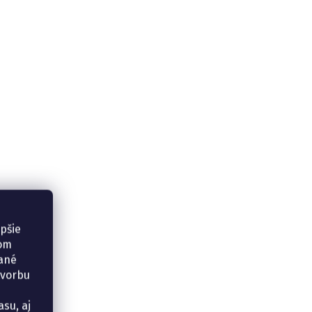
epšie
šom
vané
tvorbu
su, aj