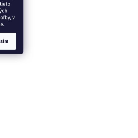
tieto
ných
oľby, v
e.
asím