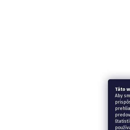
Táto w
Aby sm
prispô
prehli
predov
štatis
použív