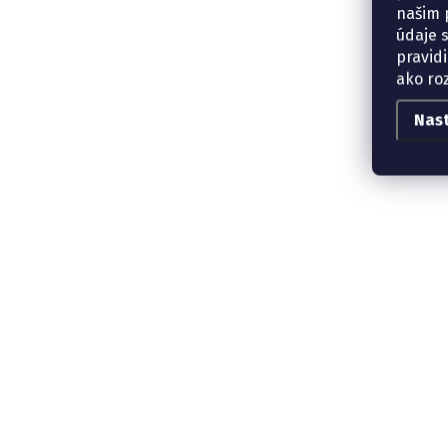
našim p
údaje 
pravidi
ako ro
Nas