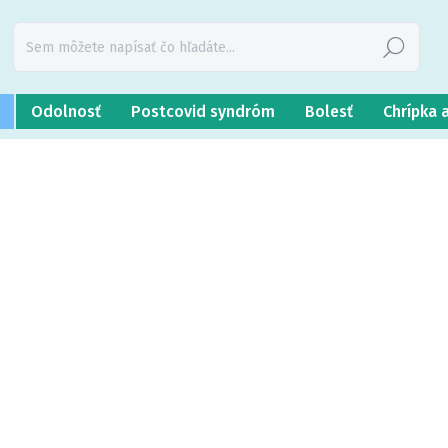
Hľadať
Odolnosť
Postcovid syndróm
Bolesť
Chrípka 