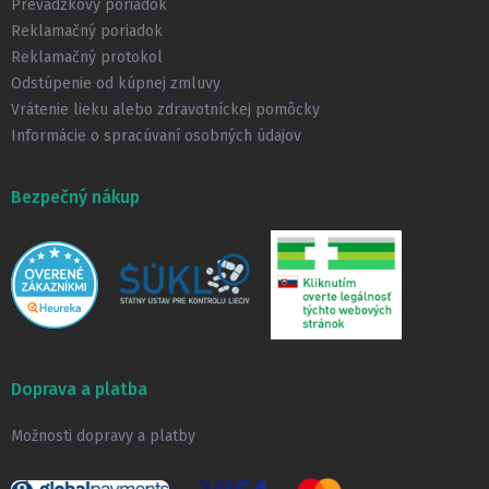
i
Prevádzkový poriadok
e
Reklamačný poriadok
Reklamačný protokol
Odstúpenie od kúpnej zmluvy
Vrátenie lieku alebo zdravotníckej pomôcky
Informácie o spracúvaní osobných údajov
Bezpečný nákup
Doprava a platba
Možnosti dopravy a platby