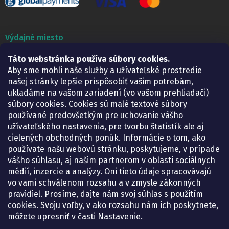
Výdajné miesto
Táto webstránka používa súbory cookies.
Lekáreň ADONAI
Košice – Smetanova 2
Aby sme mohli naše služby a užívateľské prostredie
Pondelok:
07.30 – 15.30 h.
našej stránky lepšie prispôsobiť vašim potrebám,
Utorok:
07.30 – 16.00 h.
ukladáme na vašom zariadení (vo vašom prehliadači)
Streda:
07.30 – 16.00 h.
súbory cookies. Cookies sú malé textové súbory
Štvrtok:
07.30 – 15.30 h.
používané predovšetkým pre uchovanie vášho
Piatok:
07.30 – 15.30 h.
užívateľského nastavenia, pre tvorbu štatistík ale aj
cielených obchodných ponúk. Informácie o tom, ako
KONTAKT
používate našu webovú stránku, poskytujeme, v prípade
vášho súhlasu, aj našim partnerom v oblasti sociálnych
eshop
@
lekarenadonai.sk
médií, inzercie a analýzy. Oni tieto údaje spracovávajú
+421 948 203 203
vo vami schválenom rozsahu a v zmysle zákonných
pravidiel. Prosíme, dajte nám svoj súhlas s použitím
Nájdete nás na Facebooku.
cookies. Svoju voľby, v ako rozsahu nám ich poskytnete,
lekarenadonai/
môžete upresniť v časti Nastavenie.