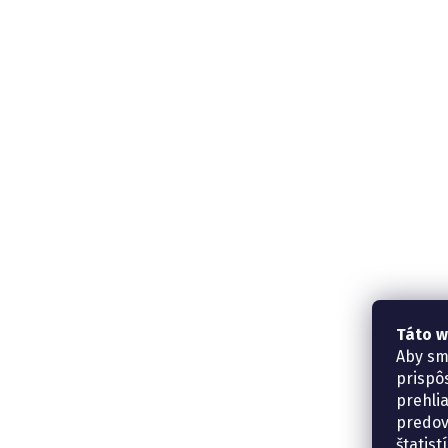
Táto w
Aby sm
prispô
prehli
predov
štatis