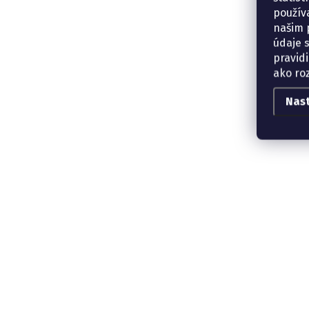
použív
našim p
údaje 
pravidi
ako ro
Nas