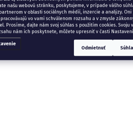
ate našu webovú stránku, poskytujeme, v prípade vášho súhla
artnerom v oblasti sociálnych médií, inzercie a analýzy. Oni 
spracovávajú vo vami schválenom rozsahu a v zmysle zákon
el. Prosíme, dajte nám svoj súhlas s použitím cookies. Svoju v
zsahu nám ich poskytnete, môžete upresniť v časti Nastaveni
tavenie
Odmietnuť
Súhl