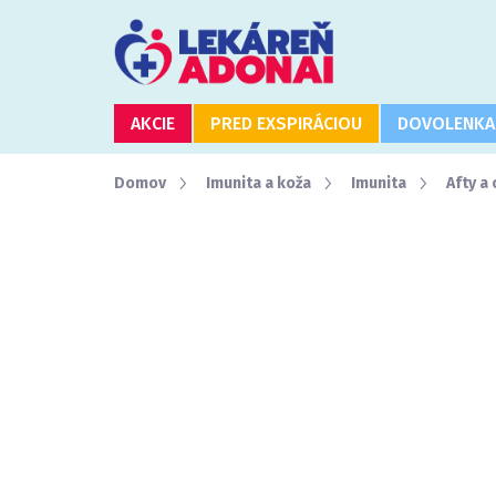
Prejsť
na
obsah
AKCIE
PRED EXSPIRÁCIOU
DOVOLENKA
Domov
Imunita a koža
Imunita
Afty a