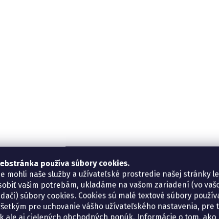
ebstránka používa súbory cookies.
e mohli naše služby a užívateľské prostredie našej stránky l
sobiť vašim potrebám, ukladáme na vašom zariadení (vo va
adači) súbory cookies. Cookies sú malé textové súbory použí
šetkým pre uchovanie vášho užívateľského nastavenia, pre 
tík ale aj cielených obchodných ponúk. Informácie o tom, ako