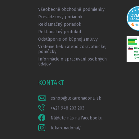
i
Všeobecné obchodné podmienky
e
Prevádzkový poriadok
Reklamačný poriadok
Reklamačný protokol
Odstúpenie od kúpnej zmluvy
Vrátenie lieku alebo zdravotníckej
pomôcky
Informácie o spracúvaní osobných
údajov
KONTAKT
eshop
@
lekarenadonai.sk
+421 948 203 203
Nájdete nás na Facebooku.
lekarenadonai/