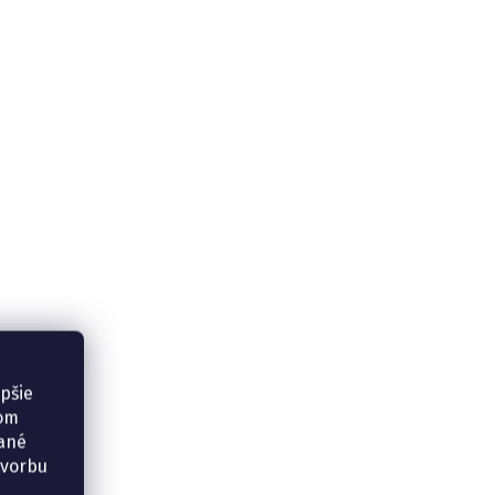
epšie
šom
vané
tvorbu