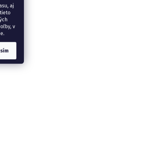
su, aj
tieto
ných
oľby, v
e.
asím