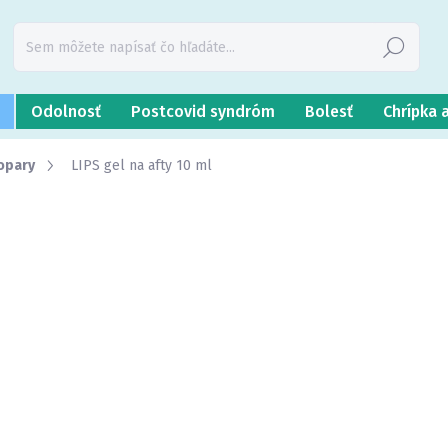
Hľadať
Odolnosť
Postcovid syndróm
Bolesť
Chrípka 
 opary
LIPS gel na afty 10 ml