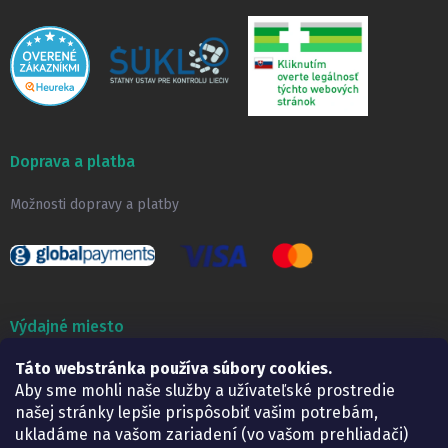
Doprava a platba
Možnosti dopravy a platby
Výdajné miesto
Táto webstránka používa súbory cookies.
Lekáreň ADONAI
Košice – Smetanova 2
Aby sme mohli naše služby a užívateľské prostredie
Pondelok:
07.30 – 15.30 h.
našej stránky lepšie prispôsobiť vašim potrebám,
Utorok:
07.30 – 16.00 h.
ukladáme na vašom zariadení (vo vašom prehliadači)
Streda:
07.30 – 16.00 h.