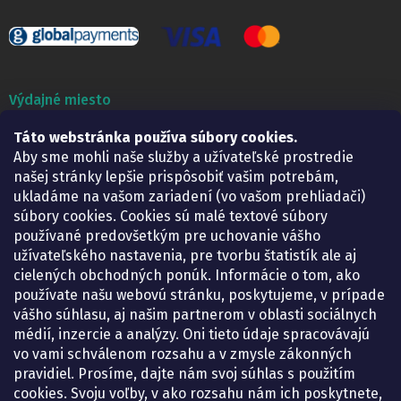
Výdajné miesto
Táto webstránka používa súbory cookies.
Lekáreň ADONAI
Košice – Smetanova 2
Aby sme mohli naše služby a užívateľské prostredie
Pondelok:
07.30 – 15.30 h.
našej stránky lepšie prispôsobiť vašim potrebám,
Utorok:
07.30 – 16.00 h.
ukladáme na vašom zariadení (vo vašom prehliadači)
Streda:
07.30 – 16.00 h.
súbory cookies. Cookies sú malé textové súbory
Štvrtok:
07.30 – 15.30 h.
používané predovšetkým pre uchovanie vášho
Piatok:
07.30 – 15.30 h.
užívateľského nastavenia, pre tvorbu štatistík ale aj
cielených obchodných ponúk. Informácie o tom, ako
KONTAKT
používate našu webovú stránku, poskytujeme, v prípade
vášho súhlasu, aj našim partnerom v oblasti sociálnych
eshop
@
lekarenadonai.sk
médií, inzercie a analýzy. Oni tieto údaje spracovávajú
+421 948 203 203
vo vami schválenom rozsahu a v zmysle zákonných
pravidiel. Prosíme, dajte nám svoj súhlas s použitím
Nájdete nás na Facebooku.
cookies. Svoju voľby, v ako rozsahu nám ich poskytnete,