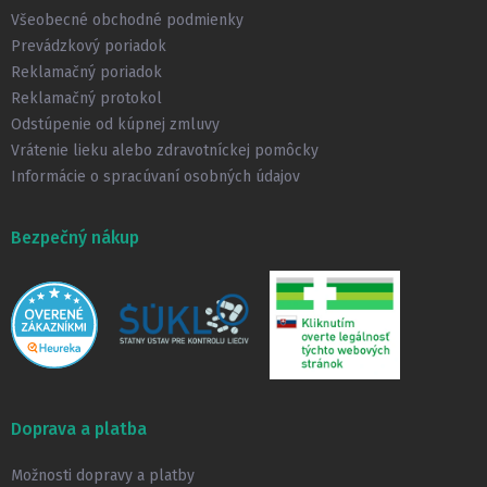
t
Všeobecné obchodné podmienky
i
Prevádzkový poriadok
e
Reklamačný poriadok
Reklamačný protokol
Odstúpenie od kúpnej zmluvy
Vrátenie lieku alebo zdravotníckej pomôcky
Informácie o spracúvaní osobných údajov
Bezpečný nákup
Doprava a platba
Možnosti dopravy a platby