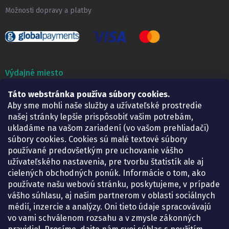
Možnosti dopravy a platby
Výdajné miesto
Táto webstránka používa súbory cookies.
Lekáreň ADONAI
Košice – Smetanova 2
Aby sme mohli naše služby a užívateľské prostredie
Pondelok:
07.30 – 15.30 h.
našej stránky lepšie prispôsobiť vašim potrebám,
Utorok:
07.30 – 16.00 h.
ukladáme na vašom zariadení (vo vašom prehliadači)
Streda:
07.30 – 16.00 h.
súbory cookies. Cookies sú malé textové súbory
Štvrtok:
07.30 – 15.30 h.
používané predovšetkým pre uchovanie vášho
Piatok:
07.30 – 15.30 h.
užívateľského nastavenia, pre tvorbu štatistík ale aj
cielených obchodných ponúk. Informácie o tom, ako
KONTAKT
používate našu webovú stránku, poskytujeme, v prípade
vášho súhlasu, aj našim partnerom v oblasti sociálnych
eshop
@
lekarenadonai.sk
médií, inzercie a analýzy. Oni tieto údaje spracovávajú
+421 948 203 203
vo vami schválenom rozsahu a v zmysle zákonných