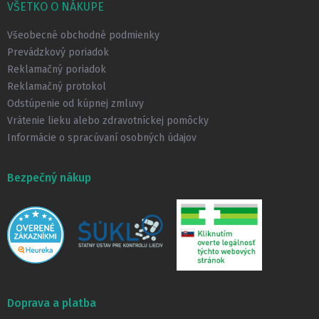
p
VŠETKO O NÁKUPE
ä
t
Všeobecné obchodné podmienky
i
Prevádzkový poriadok
e
Reklamačný poriadok
Reklamačný protokol
Odstúpenie od kúpnej zmluvy
Vrátenie lieku alebo zdravotníckej pomôcky
Informácie o spracúvaní osobných údajov
Bezpečný nákup
Doprava a platba