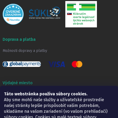
Doprava a platba
Možnosti dopravy a platby
Výdajné miesto
Táto webstránka používa súbory cookies.
Lekáreň ADONAI
Košice – Smetanova 2
Aby sme mohli naše služby a užívateľské prostredie
Pondelok:
07.30 – 15.30 h.
našej stránky lepšie prispôsobiť vašim potrebám,
Utorok:
07.30 – 16.00 h.
ukladáme na vašom zariadení (vo vašom prehliadači)
Streda:
07.30 – 16.00 h.
súbory cookies. Cookies sú malé textové súbory