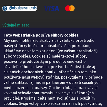
Výdajné miesto
Táto webstránka používa súbory cookies.
Lekáreň ADONAI
Košice – Smetanova 2
Aby sme mohli naše služby a užívateľské prostredie
Pondelok:
07.30 – 15.30 h.
našej stránky lepšie prispôsobiť vašim potrebám,
Utorok:
07.30 – 16.00 h.
ukladáme na vašom zariadení (vo vašom prehliadači)
Streda:
07.30 – 16.00 h.
súbory cookies. Cookies sú malé textové súbory
Štvrtok:
07.30 – 15.30 h.
používané predovšetkým pre uchovanie vášho
Piatok:
07.30 – 15.30 h.
užívateľského nastavenia, pre tvorbu štatistík ale aj
cielených obchodných ponúk. Informácie o tom, ako
KONTAKT
používate našu webovú stránku, poskytujeme, v prípade
vášho súhlasu, aj našim partnerom v oblasti sociálnych
eshop
@
lekarenadonai.sk
médií, inzercie a analýzy. Oni tieto údaje spracovávajú
+421 948 203 203
vo vami schválenom rozsahu a v zmysle zákonných
pravidiel. Prosíme, dajte nám svoj súhlas s použitím
Nájdete nás na Facebooku.
cookies. Svoju voľby, v ako rozsahu nám ich poskytnete,
lekarenadonai/