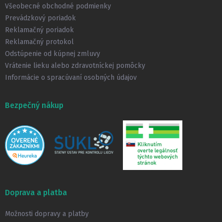
t
Všeobecné obchodné podmienky
i
Prevádzkový poriadok
e
Reklamačný poriadok
Reklamačný protokol
Odstúpenie od kúpnej zmluvy
Vrátenie lieku alebo zdravotníckej pomôcky
Informácie o spracúvaní osobných údajov
Bezpečný nákup
Doprava a platba
Možnosti dopravy a platby