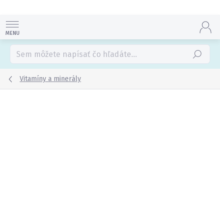
Prejsť
na
obsah
Hľadať
Vitamíny a minerály