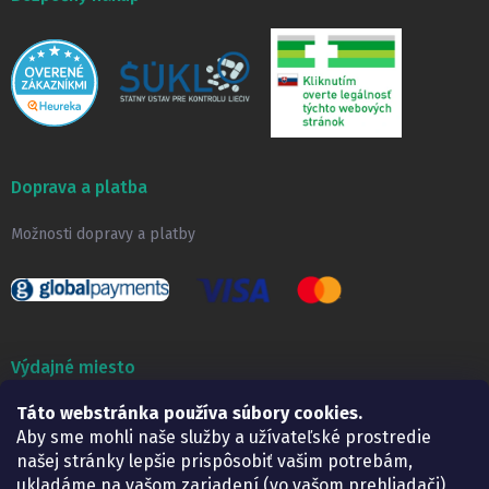
Doprava a platba
Možnosti dopravy a platby
Výdajné miesto
Táto webstránka používa súbory cookies.
Lekáreň ADONAI
Košice – Smetanova 2
Aby sme mohli naše služby a užívateľské prostredie
Pondelok:
07.30 – 15.30 h.
našej stránky lepšie prispôsobiť vašim potrebám,
Utorok:
07.30 – 16.00 h.
ukladáme na vašom zariadení (vo vašom prehliadači)