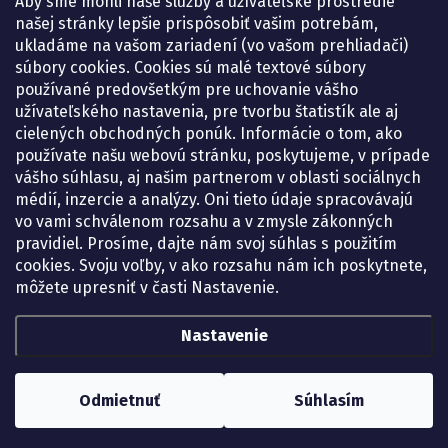
Aby sme mohli naše služby a užívateľské prostredie
Pondelok:
07.30 – 15.30 h.
našej stránky lepšie prispôsobiť vašim potrebám,
Utorok:
07.30 – 16.00 h.
ukladáme na vašom zariadení (vo vašom prehliadači)
Streda:
07.30 – 16.00 h.
súbory cookies. Cookies sú malé textové súbory
Štvrtok:
07.30 – 15.30 h.
používané predovšetkým pre uchovanie vášho
Piatok:
07.30 – 15.30 h.
užívateľského nastavenia, pre tvorbu štatistík ale aj
cielených obchodných ponúk. Informácie o tom, ako
KONTAKT
používate našu webovú stránku, poskytujeme, v prípade
vášho súhlasu, aj našim partnerom v oblasti sociálnych
eshop
@
lekarenadonai.sk
médií, inzercie a analýzy. Oni tieto údaje spracovávajú
+421 948 203 203
vo vami schválenom rozsahu a v zmysle zákonných
pravidiel. Prosíme, dajte nám svoj súhlas s použitím
Nájdete nás na Facebooku.
cookies. Svoju voľby, v ako rozsahu nám ich poskytnete,
lekarenadonai/
môžete upresniť v časti Nastavenie.
Nastavenie
Copyright 2026
Lekáreň ADONAI – online lekáreň
. Všetky práva vyhradené.
Upraviť nastavenie cookies
Odmietnuť
Súhlasím
Vytvoril Shoptet