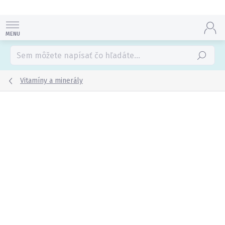
Prejsť
na
obsah
Hľadať
Vitamíny a minerály