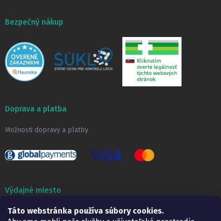
Bezpečný nákup
Doprava a platba
Možnosti dopravy a platby
Výdajné miesto
Táto webstránka používa súbory cookies.
Lekáreň ADONAI
Košice – Smetanova 2