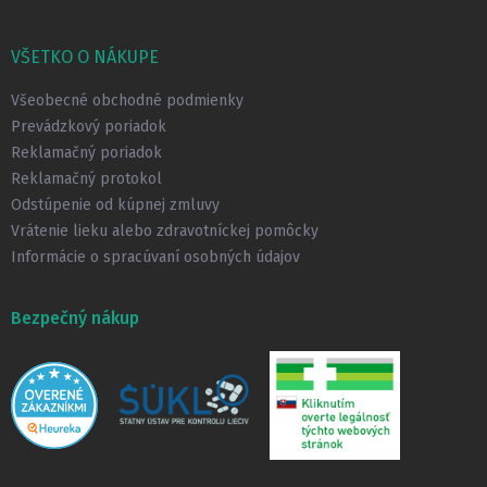
Z
á
p
VŠETKO O NÁKUPE
ä
t
Všeobecné obchodné podmienky
i
Prevádzkový poriadok
e
Reklamačný poriadok
Reklamačný protokol
Odstúpenie od kúpnej zmluvy
Vrátenie lieku alebo zdravotníckej pomôcky
Informácie o spracúvaní osobných údajov
Bezpečný nákup