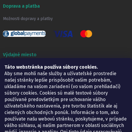
Doprava a platba
Možnosti dopravy a platby
Výdajné miesto
Táto webstránka používa súbory cookies.
Lekáreň ADONAI
Košice – Smetanova 2
Aby sme mohli naše služby a užívateľské prostredie
Pondelok:
07.30 – 15.30 h.
našej stránky lepšie prispôsobiť vašim potrebám,
Utorok:
07.30 – 16.00 h.
ukladáme na vašom zariadení (vo vašom prehliadači)
Streda:
07.30 – 16.00 h.
súbory cookies. Cookies sú malé textové súbory
Štvrtok:
07.30 – 15.30 h.
používané predovšetkým pre uchovanie vášho
Piatok:
07.30 – 15.30 h.
užívateľského nastavenia, pre tvorbu štatistík ale aj
cielených obchodných ponúk. Informácie o tom, ako
KONTAKT
používate našu webovú stránku, poskytujeme, v prípade
vášho súhlasu, aj našim partnerom v oblasti sociálnych
eshop
@
lekarenadonai.sk
médií, inzercie a analýzy. Oni tieto údaje spracovávajú