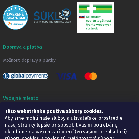
Doprava a platba
Možnosti dopravy a platby
Výdajné miesto
Lekáreň ADONAI
Táto webstránka používa súbory cookies.
Košice – Smetanova 2
Aby sme mohli naše služby a užívateľské prostredie
Pondelok:
07.30 – 15.30 h.
našej stránky lepšie prispôsobiť vašim potrebám,
Utorok:
07.30 – 16.00 h.
ukladáme na vašom zariadení (vo vašom prehliadači)
Streda:
07.30 – 16.00 h.
súbory cookies. Cookies sú malé textové súbory