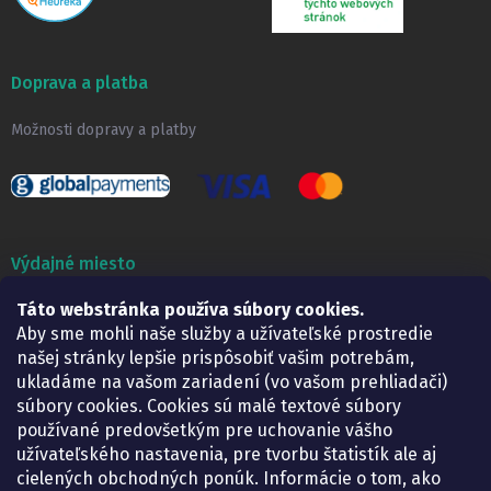
Doprava a platba
Možnosti dopravy a platby
Výdajné miesto
Táto webstránka používa súbory cookies.
Lekáreň ADONAI
Košice – Smetanova 2
Aby sme mohli naše služby a užívateľské prostredie
Pondelok:
07.30 – 15.30 h.
našej stránky lepšie prispôsobiť vašim potrebám,
Utorok:
07.30 – 16.00 h.
ukladáme na vašom zariadení (vo vašom prehliadači)
Streda:
07.30 – 16.00 h.
súbory cookies. Cookies sú malé textové súbory
Štvrtok:
07.30 – 15.30 h.
používané predovšetkým pre uchovanie vášho
Piatok:
07.30 – 15.30 h.
užívateľského nastavenia, pre tvorbu štatistík ale aj
cielených obchodných ponúk. Informácie o tom, ako
KONTAKT