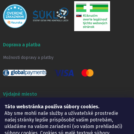
Doprava a platba
Možnosti dopravy a platby
Výdajné miesto
Táto webstránka používa súbory cookies.
Lekáreň ADONAI
Košice – Smetanova 2
Aby sme mohli naše služby a užívateľské prostredie
Pondelok:
07.30 – 15.30 h.
našej stránky lepšie prispôsobiť vašim potrebám,
Utorok:
07.30 – 16.00 h.
ukladáme na vašom zariadení (vo vašom prehliadači)
Streda:
07.30 – 16.00 h.
súbory cookies. Cookies sú malé textové súbory