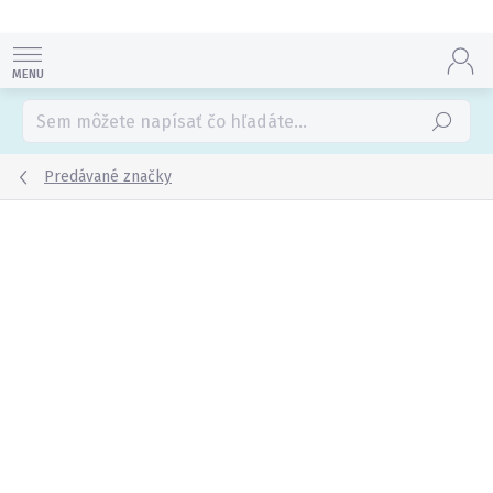
Prejsť
na
obsah
Hľadať
Predávané značky