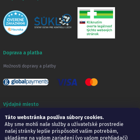
Doprava a platba
Možnosti dopravy a platby
Výdajné miesto
Táto webstránka používa súbory cookies.
Lekáreň ADONAI
Košice – Smetanova 2
Aby sme mohli naše služby a užívateľské prostredie
Pondelok:
07.30 – 15.30 h.
našej stránky lepšie prispôsobiť vašim potrebám,
Utorok:
07.30 – 16.00 h.
ukladáme na vašom zariadení (vo vašom prehliadači)