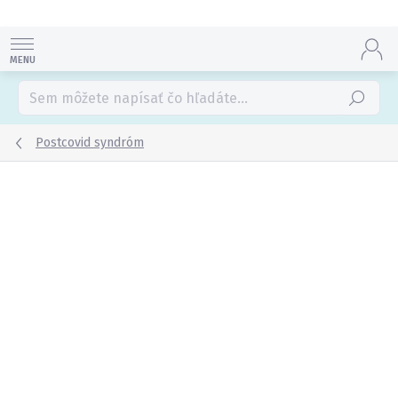
Prejsť
na
obsah
Hľadať
Postcovid syndróm