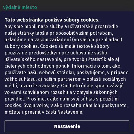
Výdajné miesto
Táto webstránka používa súbory cookies.
Lekáreň ADONAI
Košice – Smetanova 2
Aby sme mohli naše služby a užívateľské prostredie
Pondelok:
07.30 – 15.30 h.
našej stránky lepšie prispôsobiť vašim potrebám,
Utorok:
07.30 – 16.00 h.
ukladáme na vašom zariadení (vo vašom prehliadači)
Streda:
07.30 – 16.00 h.
súbory cookies. Cookies sú malé textové súbory
Štvrtok:
07.30 – 15.30 h.
používané predovšetkým pre uchovanie vášho
Piatok:
07.30 – 15.30 h.
užívateľského nastavenia, pre tvorbu štatistík ale aj
cielených obchodných ponúk. Informácie o tom, ako
KONTAKT
používate našu webovú stránku, poskytujeme, v prípade
vášho súhlasu, aj našim partnerom v oblasti sociálnych
eshop
@
lekarenadonai.sk
médií, inzercie a analýzy. Oni tieto údaje spracovávajú
+421 948 203 203
vo vami schválenom rozsahu a v zmysle zákonných
pravidiel. Prosíme, dajte nám svoj súhlas s použitím
Nájdete nás na Facebooku.
cookies. Svoju voľby, v ako rozsahu nám ich poskytnete,
lekarenadonai/
môžete upresniť v časti Nastavenie.
Nastavenie