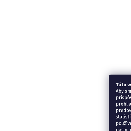
Táto w
Aby sm
prispô
prehli
predov
štatis
použív
našim p