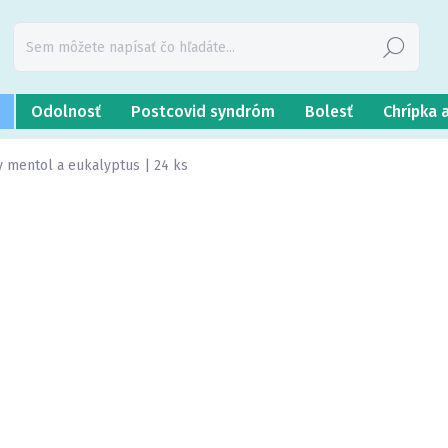
Hľadať
Odolnosť
Postcovid syndróm
Bolesť
Chrípka 
ky mentol a eukalyptus | 24 ks