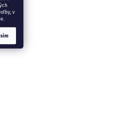
ných
oľby, v
e.
asím