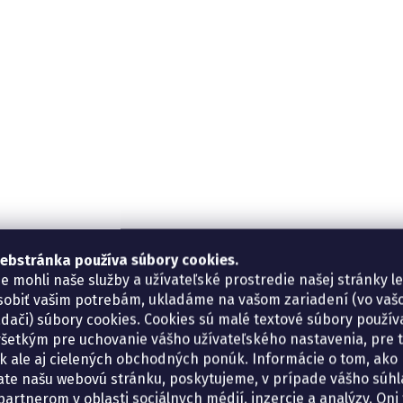
ebstránka používa súbory cookies.
e mohli naše služby a užívateľské prostredie našej stránky l
sobiť vašim potrebám, ukladáme na vašom zariadení (vo va
adači) súbory cookies. Cookies sú malé textové súbory použí
šetkým pre uchovanie vášho užívateľského nastavenia, pre 
tík ale aj cielených obchodných ponúk. Informácie o tom, ako
ate našu webovú stránku, poskytujeme, v prípade vášho súhla
artnerom v oblasti sociálnych médií, inzercie a analýzy. Oni 