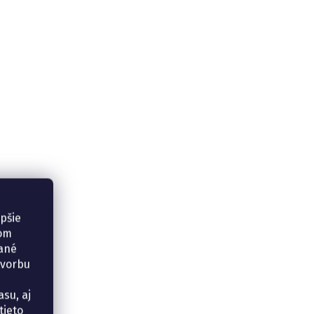
epšie
šom
vané
tvorbu
su, aj
tieto