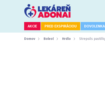
Prejsť
na
obsah
AKCIE
PRED EXSPIRÁCIOU
DOVOLENKA
Domov
Bolesť
Hrdlo
Strepsils pastil