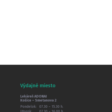
Výdajné miesto
Lekáreň ADONAI
Košice – Smetanova 2
Pondelok:
07.30 – 15.30 h.
Utorok:
07.30 – 16.00 h.