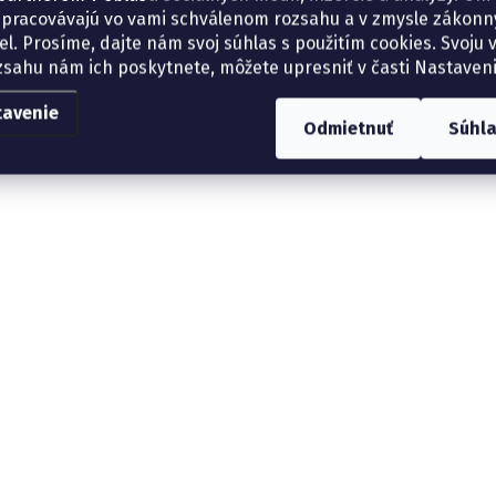
spracovávajú vo vami schválenom rozsahu a v zmysle zákon
el. Prosíme, dajte nám svoj súhlas s použitím cookies. Svoju v
zsahu nám ich poskytnete, môžete upresniť v časti Nastaveni
tavenie
Odmietnuť
Súhl