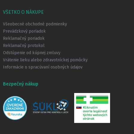
á
p
VŠETKO O NÁKUPE
ä
t
Všeobecné obchodné podmienky
i
Prevádzkový poriadok
e
Reklamačný poriadok
Reklamačný protokol
Odstúpenie od kúpnej zmluvy
Vrátenie lieku alebo zdravotníckej pomôcky
Informácie o spracúvaní osobných údajov
Bezpečný nákup