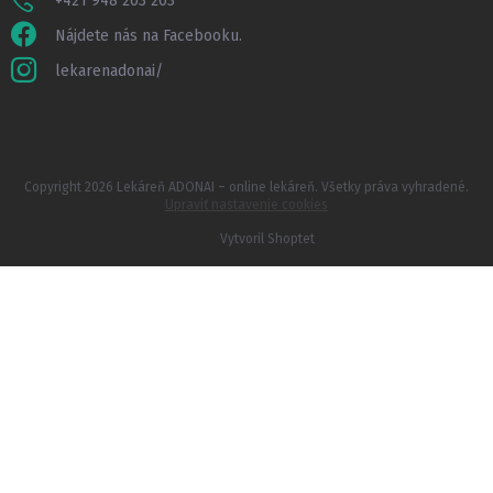
+421 948 203 203
Nájdete nás na Facebooku.
lekarenadonai/
Copyright 2026
Lekáreň ADONAI – online lekáreň
. Všetky práva vyhradené.
Upraviť nastavenie cookies
Vytvoril Shoptet