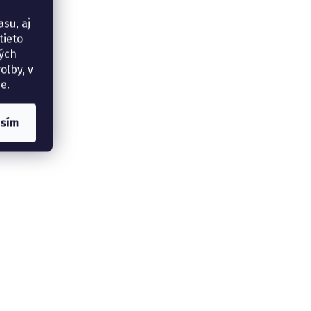
su, aj
tieto
ných
oľby, v
e.
asím