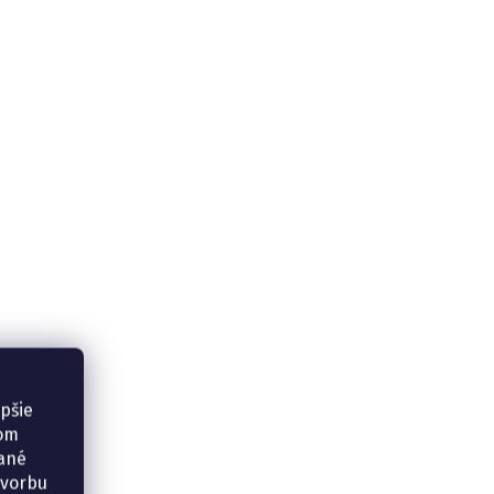
epšie
šom
vané
tvorbu