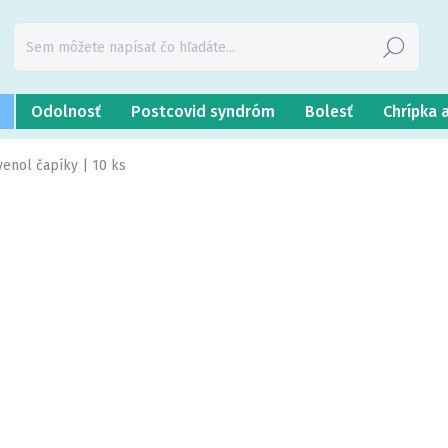
Hľadať
Odolnosť
Postcovid syndróm
Bolesť
Chrípka 
enol čapíky | 10 ks