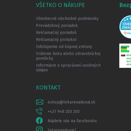
ä
VŠETKO O NÁKUPE
Bez
t
i
Všeobecné obchodné podmienky
e
Prevádzkový poriadok
Reklamačný poriadok
Reklamačný protokol
Odstúpenie od kúpnej zmluvy
Vrátenie lieku alebo zdravotníckej
pomôcky
Informácie o spracúvaní osobných
údajov
KONTAKT
eshop
@
lekarenadonai.sk
+421 948 203 203
Nájdete nás na Facebooku.
lekarenadonai/