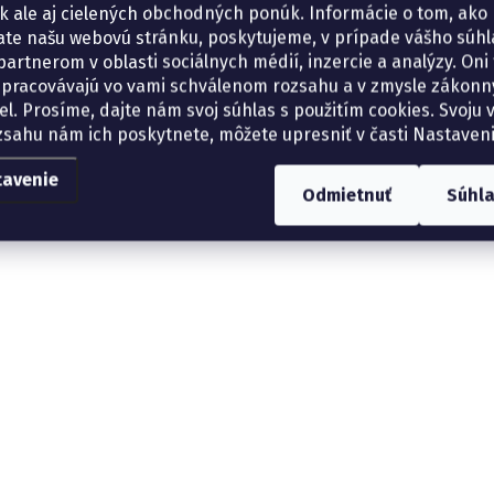
tík ale aj cielených obchodných ponúk. Informácie o tom, ako
ate našu webovú stránku, poskytujeme, v prípade vášho súhla
artnerom v oblasti sociálnych médií, inzercie a analýzy. Oni 
spracovávajú vo vami schválenom rozsahu a v zmysle zákon
el. Prosíme, dajte nám svoj súhlas s použitím cookies. Svoju v
zsahu nám ich poskytnete, môžete upresniť v časti Nastaveni
tavenie
Odmietnuť
Súhl