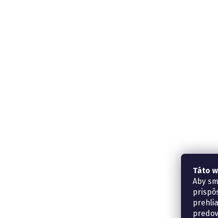
Táto w
Aby sm
prispô
prehli
predov