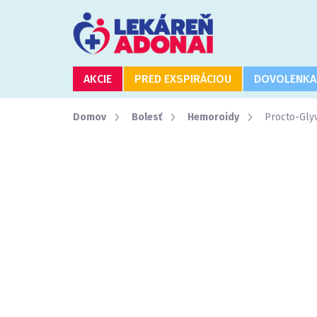
Prejsť
na
obsah
AKCIE
PRED EXSPIRÁCIOU
DOVOLENKA
Domov
Bolesť
Hemoroidy
Procto-Glyv