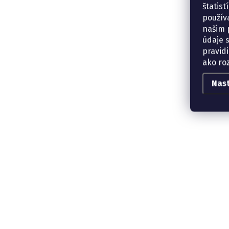
štatis
použív
našim p
údaje 
pravidi
ako ro
Nas