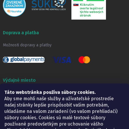
Doprava a platba
Možnosti dopravy a platby
Výdajné miesto
Táto webstránka používa súbory cookies.
Lekáreň ADONAI
Košice – Smetanova 2
Aby sme mohli naše služby a užívateľské prostredie
Pondelok:
07.30 – 15.30 h.
našej stránky lepšie prispôsobiť vašim potrebám,
Utorok:
07.30 – 16.00 h.
ukladáme na vašom zariadení (vo vašom prehliadači)
Streda:
07.30 – 16.00 h.
súbory cookies. Cookies sú malé textové súbory
Štvrtok:
07.30 – 15.30 h.
používané predovšetkým pre uchovanie vášho
Piatok:
07.30 – 15.30 h.