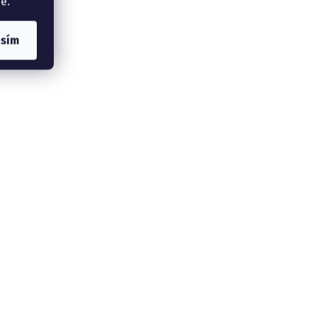
e.
asím