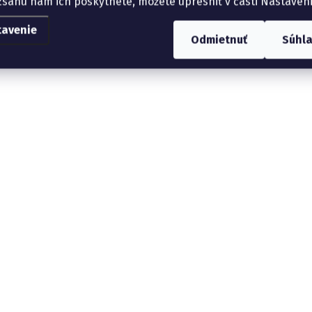
zsahu nám ich poskytnete, môžete upresniť v časti Nastaveni
tavenie
Odmietnuť
Súhl