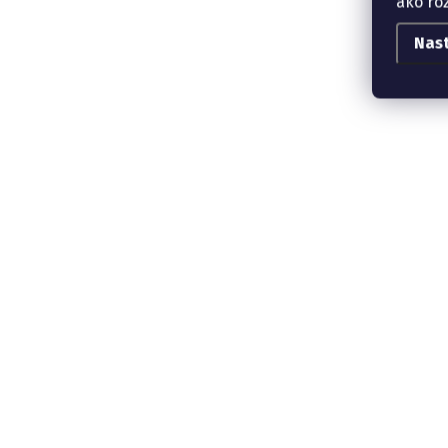
ako ro
Nas