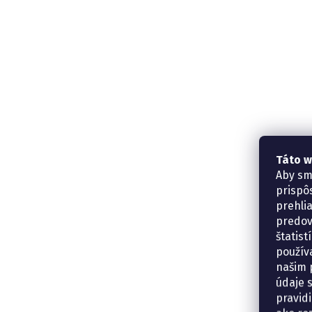
Táto w
Aby sm
prispô
prehli
predov
štatis
použív
našim p
údaje 
pravidi