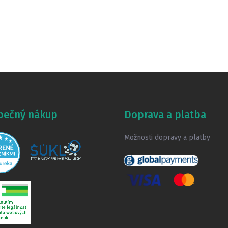
pečný nákup
Doprava a platba
Možnosti dopravy a platby