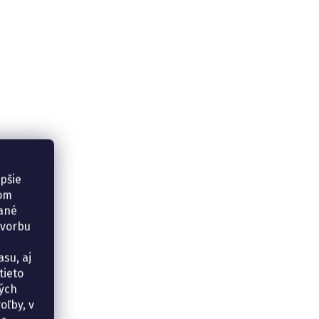
epšie
šom
vané
tvorbu
su, aj
tieto
ných
oľby, v