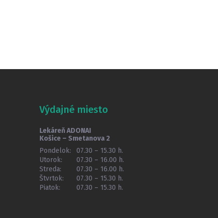
Výdajné miesto
Lekáreň ADONAI
Košice – Smetanova 2
Pondelok:
07.30 – 15.30 h.
Utorok:
07.30 – 16.00 h.
Streda:
07.30 – 16.00 h.
Štvrtok:
07.30 – 15.30 h.
Piatok:
07.30 – 15.30 h.