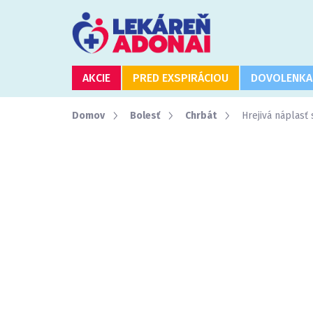
Prejsť
na
obsah
AKCIE
PRED EXSPIRÁCIOU
DOVOLENKA
Domov
Bolesť
Chrbát
Hrejivá náplasť