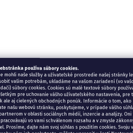
ebstránka používa súbory cookies.
e mohli naše služby a užívateľské prostredie našej stránky l
sobiť vašim potrebám, ukladáme na vašom zariadení (vo va
adači) súbory cookies. Cookies sú malé textové súbory použí
šetkým pre uchovanie vášho užívateľského nastavenia, pre 
tík ale aj cielených obchodných ponúk. Informácie o tom, ako
ate našu webovú stránku, poskytujeme, v prípade vášho súhla
artnerom v oblasti sociálnych médií, inzercie a analýzy. Oni 
spracovávajú vo vami schválenom rozsahu a v zmysle zákon
el. Prosíme, dajte nám svoj súhlas s použitím cookies. Svoju v