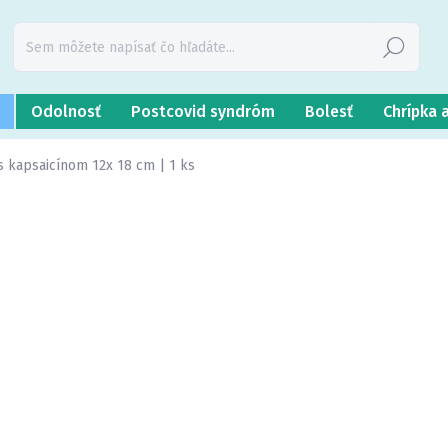
Hľadať
Odolnosť
Postcovid syndróm
Bolesť
Chrípka 
 s kapsaicínom 12x 18 cm | 1 ks