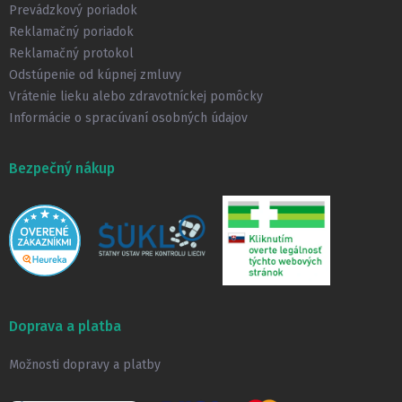
i
Prevádzkový poriadok
e
Reklamačný poriadok
Reklamačný protokol
Odstúpenie od kúpnej zmluvy
Vrátenie lieku alebo zdravotníckej pomôcky
Informácie o spracúvaní osobných údajov
Bezpečný nákup
Doprava a platba
Možnosti dopravy a platby