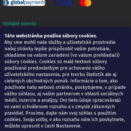
Výdajné miesto
Táto webstránka používa súbory cookies.
Lekáreň ADONAI
Košice – Smetanova 2
Aby sme mohli naše služby a užívateľské prostredie
Pondelok:
07.30 – 15.30 h.
našej stránky lepšie prispôsobiť vašim potrebám,
Utorok:
07.30 – 16.00 h.
ukladáme na vašom zariadení (vo vašom prehliadači)
Streda:
07.30 – 16.00 h.
súbory cookies. Cookies sú malé textové súbory
Štvrtok:
07.30 – 15.30 h.
používané predovšetkým pre uchovanie vášho
Piatok:
07.30 – 15.30 h.
užívateľského nastavenia, pre tvorbu štatistík ale aj
cielených obchodných ponúk. Informácie o tom, ako
KONTAKT
používate našu webovú stránku, poskytujeme, v prípade
vášho súhlasu, aj našim partnerom v oblasti sociálnych
eshop
@
lekarenadonai.sk
médií, inzercie a analýzy. Oni tieto údaje spracovávajú
+421 948 203 203
vo vami schválenom rozsahu a v zmysle zákonných
pravidiel. Prosíme, dajte nám svoj súhlas s použitím
Nájdete nás na Facebooku.
cookies. Svoju voľby, v ako rozsahu nám ich poskytnete,
lekarenadonai/
môžete upresniť v časti Nastavenie.