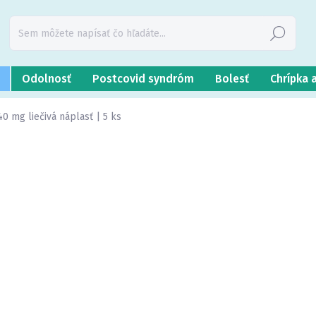
Hľadať
Odolnosť
Postcovid syndróm
Bolesť
Chrípka 
40 mg liečivá náplasť | 5 ks