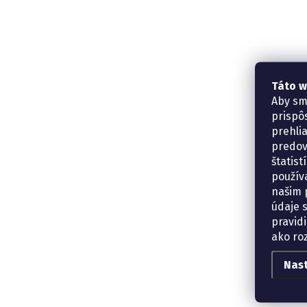
Táto w
Aby sm
prispô
prehli
predov
štatis
použív
našim p
údaje 
pravidi
ako ro
Nas