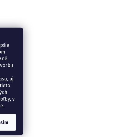
epšie
šom
vané
tvorbu
su, aj
tieto
ných
oľby, v
e.
asím