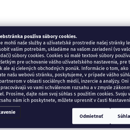
ebstránka používa súbory cookies.
e mohli naše služby a užívateľské prostredie našej stránky l
sobiť vašim potrebám, ukladáme na vašom zariadení (vo va
adači) súbory cookies. Cookies sú malé textové súbory použí
šetkým pre uchovanie vášho užívateľského nastavenia, pre 
tík ale aj cielených obchodných ponúk. Informácie o tom, ako
ate našu webovú stránku, poskytujeme, v prípade vášho súhla
artnerom v oblasti sociálnych médií, inzercie a analýzy. Oni 
spracovávajú vo vami schválenom rozsahu a v zmysle zákon
el. Prosíme, dajte nám svoj súhlas s použitím cookies. Svoju v
zsahu nám ich poskytnete, môžete upresniť v časti Nastaveni
tavenie
Odmietnuť
Súhl