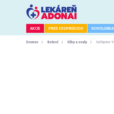
Prejsť
na
obsah
AKCIE
PRED EXSPIRÁCIOU
DOVOLENKA
Domov
Bolesť
Kĺby a svaly
Voltaren 1