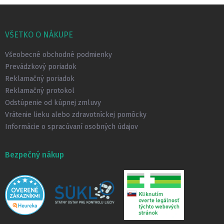
Z
á
p
VŠETKO O NÁKUPE
ä
t
Všeobecné obchodné podmienky
i
Prevádzkový poriadok
e
Reklamačný poriadok
Reklamačný protokol
Odstúpenie od kúpnej zmluvy
Vrátenie lieku alebo zdravotníckej pomôcky
Informácie o spracúvaní osobných údajov
Bezpečný nákup