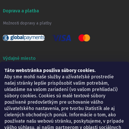
Doprava a platba
Možnosti dopravy a platby
Výdajné miesto
Táto webstránka používa súbory cookies.
Lekáreň ADONAI
Košice – Smetanova 2
Aby sme mohli naše služby a užívateľské prostredie
Pondelok:
07.30 – 15.30 h.
našej stránky lepšie prispôsobiť vašim potrebám,
Utorok:
07.30 – 16.00 h.
ukladáme na vašom zariadení (vo vašom prehliadači)
Streda:
07.30 – 16.00 h.
súbory cookies. Cookies sú malé textové súbory
Štvrtok:
07.30 – 15.30 h.
používané predovšetkým pre uchovanie vášho
Piatok:
07.30 – 15.30 h.
užívateľského nastavenia, pre tvorbu štatistík ale aj
cielených obchodných ponúk. Informácie o tom, ako
KONTAKT
používate našu webovú stránku, poskytujeme, v prípade
vášho súhlasu, aj našim partnerom v oblasti sociálnych
eshop
@
lekarenadonai.sk