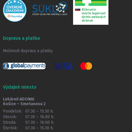
Doprava a platba
Možnosti dopravy a platby
Výdajné miesto
Lekáreň ADONAI
Košice – Smetanova 2
Pondelok:
07.30 – 15.30 h.
Utorok:
07.30 – 16.00 h.
Streda:
07.30 – 16.00 h.
Štvrtok:
07.30 – 15.30 h.