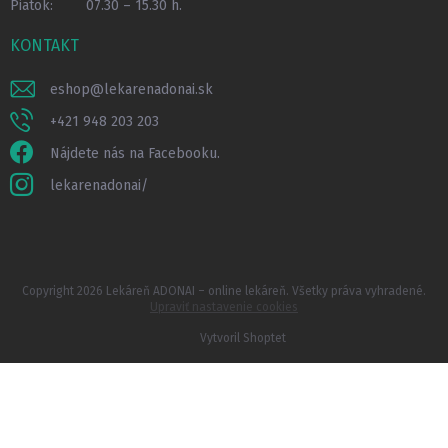
Piatok:
07.30 – 15.30 h.
KONTAKT
eshop
@
lekarenadonai.sk
+421 948 203 203
Nájdete nás na Facebooku.
lekarenadonai/
Copyright 2026
Lekáreň ADONAI – online lekáreň
. Všetky práva vyhradené.
Upraviť nastavenie cookies
Vytvoril Shoptet